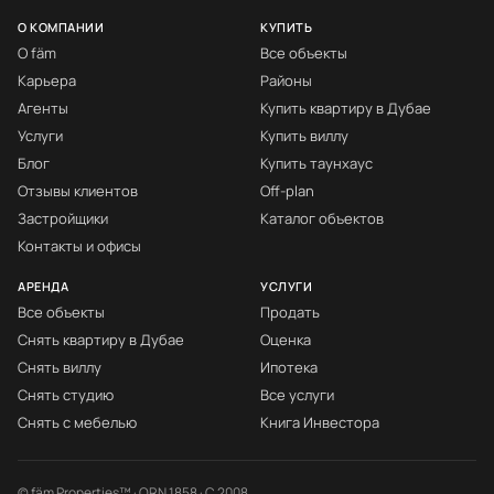
О КОМПАНИИ
КУПИТЬ
О fäm
Все объекты
Карьера
Районы
Агенты
Купить квартиру в Дубае
Услуги
Купить виллу
Блог
Купить таунхаус
Отзывы клиентов
Off-plan
Застройщики
Каталог объектов
Контакты и офисы
АРЕНДА
УСЛУГИ
Все объекты
Продать
Снять квартиру в Дубае
Оценка
Снять виллу
Ипотека
Снять студию
Все услуги
Снять с мебелью
Книга Инвестора
© fäm Properties™ · ORN 1858 · С 2008