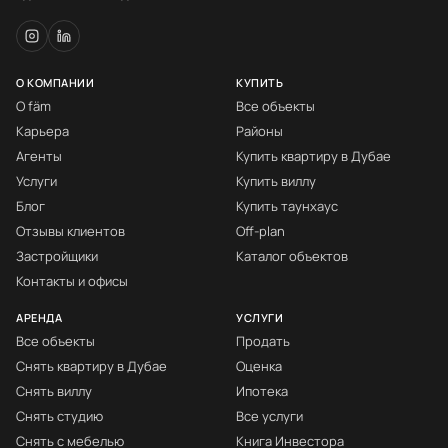
О КОМПАНИИ
КУПИТЬ
О fäm
Все объекты
Карьера
Районы
Агенты
Купить квартиру в Дубае
Услуги
Купить виллу
Блог
Купить таунхаус
Отзывы клиентов
Off-plan
Застройщики
Каталог объектов
Контакты и офисы
АРЕНДА
УСЛУГИ
Все объекты
Продать
Снять квартиру в Дубае
Оценка
Снять виллу
Ипотека
Снять студию
Все услуги
Снять с мебелью
Книга Инвестора