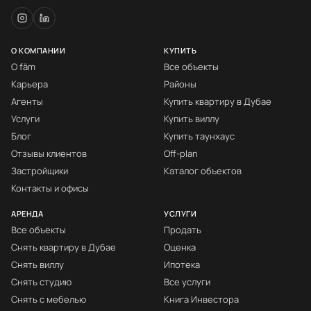
О КОМПАНИИ
КУПИТЬ
О fäm
Все объекты
Карьера
Районы
Агенты
Купить квартиру в Дубае
Услуги
Купить виллу
Блог
Купить таунхаус
Отзывы клиентов
Off-plan
Застройщики
Каталог объектов
Контакты и офисы
АРЕНДА
УСЛУГИ
Все объекты
Продать
Снять квартиру в Дубае
Оценка
Снять виллу
Ипотека
Снять студию
Все услуги
Снять с мебелью
Книга Инвестора