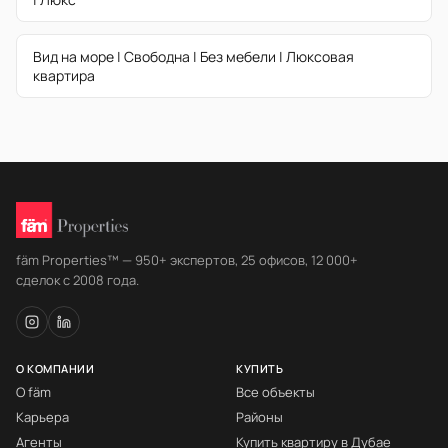
Вид на море | Свободна | Без мебели | Люксовая
квартира
fäm Properties™ — 950+ экспертов, 25 офисов, 12 000+
сделок с 2008 года.
О КОМПАНИИ
КУПИТЬ
О fäm
Все объекты
Карьера
Районы
Агенты
Купить квартиру в Дубае