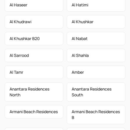
Al Haseer
Al Hatimi
Al Khudrawi
Al Khushkar
Al Khushkar B20
Al Nabat
Al Sarrood
Al Shahla
Al Tamr
Amber
Anantara Residences
Anantara Residences
North
South
Armani Beach Residences
Armani Beach Residences
B