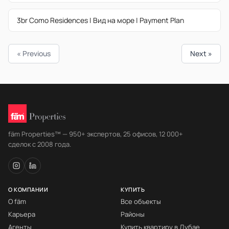
3br Como Residences | Вид на море | Payment Plan
« Previous
Next »
fäm Properties™ — 950+ экспертов, 25 офисов, 12 000+
сделок с 2008 года.
О КОМПАНИИ
КУПИТЬ
О fäm
Все объекты
Карьера
Районы
Агенты
Купить квартиру в Дубае