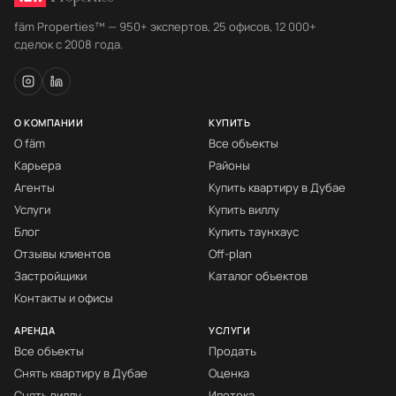
fäm Properties™ — 950+ экспертов, 25 офисов, 12 000+
сделок с 2008 года.
О КОМПАНИИ
КУПИТЬ
О fäm
Все объекты
Карьера
Районы
Агенты
Купить квартиру в Дубае
Услуги
Купить виллу
Блог
Купить таунхаус
Отзывы клиентов
Off-plan
Застройщики
Каталог объектов
Контакты и офисы
АРЕНДА
УСЛУГИ
Все объекты
Продать
Снять квартиру в Дубае
Оценка
Снять виллу
Ипотека