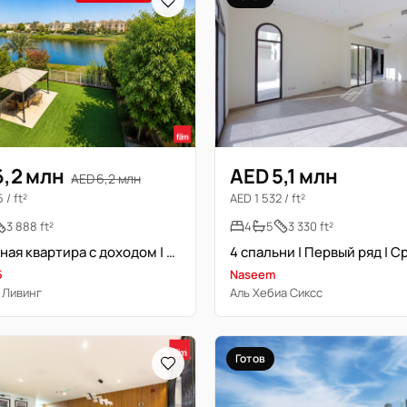
6,2 млн
AED 5,1 млн
AED 6,2 млн
 / ft²
AED 1 532 / ft²
3 888 ft²
4
5
3 330 ft²
Ухоженная квартира с доходом | Озеро
5
Naseem
 Ливинг
Аль Хебиа Сиксс
Готов