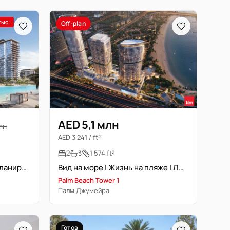
тыс.
Off-plan
AED 5,1 млн
лн
AED 3 241 / ft²
2
3
1 574 ft²
Прайм локейшн | Лучшая планировка
Вид на море | Жизнь на пляже | Люксовый
Palm Beach Tower 1
Палм Джумейра
Готов