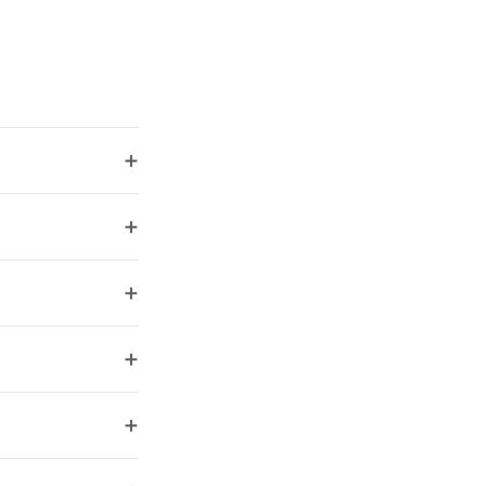
+
+
+
+
+