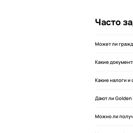
Часто з
Может ли гражд
Какие документ
Какие налоги и
Дают ли Golden
Можно ли получ