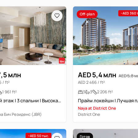
−AED 360 
Off-plan
7,5 млн
AED 5,4 млн
AED 5,8 м
 / ft²
AED 2 466 / ft²
1 961 ft²
3
3
2 206 ft²
Высокий этаж | 3 спальни | Высокая доходность | Панорамный вид
Naya at District One
а Бич Резиденс (JBR)
District One
−AED 50 тыс.
Готов