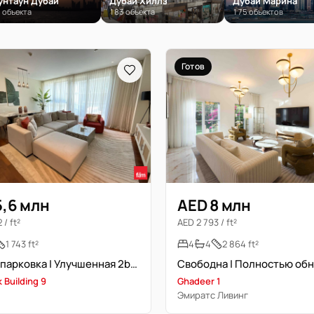
унтаун Дубай
Дубай Хиллз
Дубай Марина
 объекта
183 объекта
175 объектов
Готов
5,6 млн
AED 8 млн
 / ft²
AED 2 793 / ft²
1 743 ft²
4
4
2 864 ft²
Крытая парковка | Улучшенная 2br+комната для прислуги | Вид на бассейн
 Building 9
Ghadeer 1
Эмиратс Ливинг