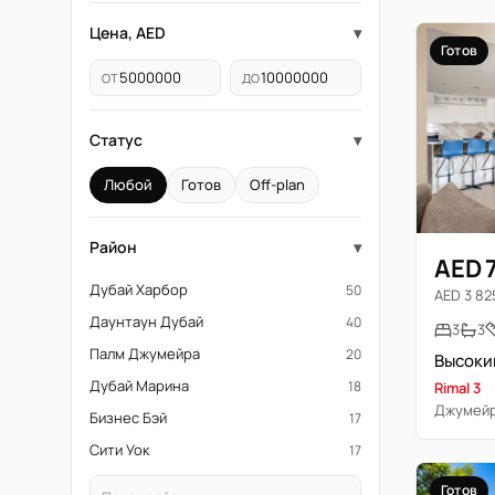
Цена, AED
▾
Готов
ОТ
ДО
Статус
▾
Любой
Готов
Off-plan
Район
▾
AED 
Дубай Харбор
50
AED 3 825
Даунтаун Дубай
40
3
3
Палм Джумейра
20
Дубай Марина
18
Rimal 3
Джумейр
Бизнес Бэй
17
Сити Уок
17
Готов