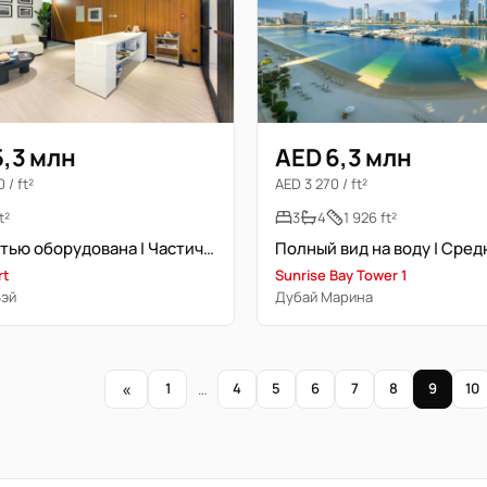
5,3 млн
AED 6,3 млн
 / ft²
AED 3 270 / ft²
t²
3
4
1 926 ft²
Полностью оборудована | Частичный вид на канал | Лучшая планировка
rt
Sunrise Bay Tower 1
Бэй
Дубай Марина
«
1
…
4
5
6
7
8
9
10