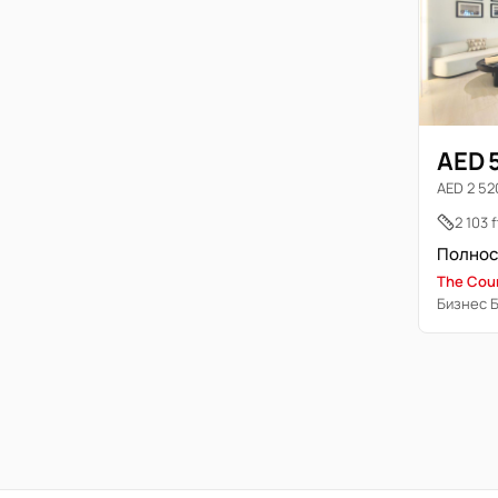
AED 
AED 2 520
2 103 f
The Cou
Бизнес 