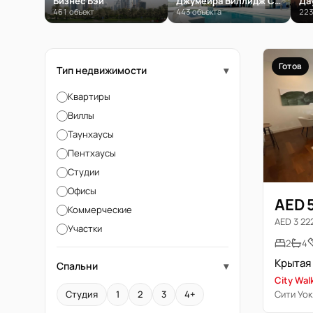
Бизнес Бэй
Джумейра Виллидж Серкл (JVC)
Да
461 объект
443 объекта
223
Готов
Тип недвижимости
▾
Квартиры
Виллы
Таунхаусы
Пентхаусы
Студии
Офисы
AED 
Коммерческие
AED 3 222
Участки
2
4
Спальни
▾
City Walk
Сити Уок
Студия
1
2
3
4+