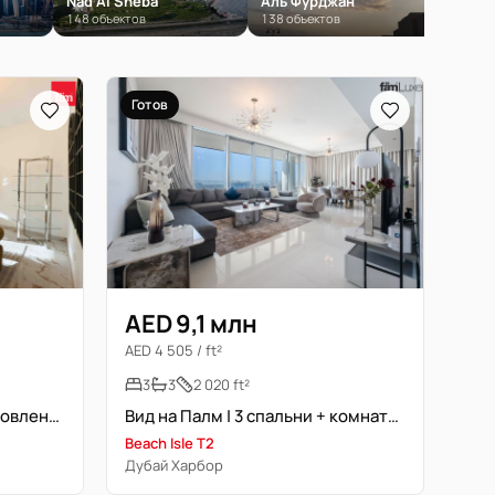
Nad Al Sheba
Аль Фурджан
Дуба
148 объектов
138 объектов
135 об
Готов
AED 9,1 млн
AED 4 505 / ft²
3
3
2 020 ft²
Свободна | Полностью обновлена | Меблирована
Вид на Палм | 3 спальни + комната для прислуги | Полностью меблирована
Beach Isle T2
Дубай Харбор