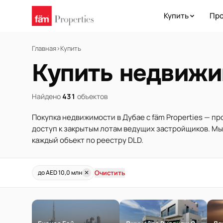
Купить
Про
Главная
›
Купить
Купить недвижи
Найдено
431
объектов
Покупка недвижимости в Дубае с fäm Properties — п
доступ к закрытым лотам ведущих застройщиков. М
каждый объект по реестру DLD.
Очистить
до AED 10,0 млн
✕