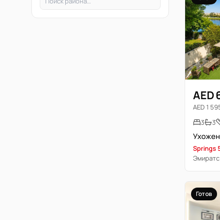
AED 
AED 1 595
3
3
Springs 
Эмиратс
Готов