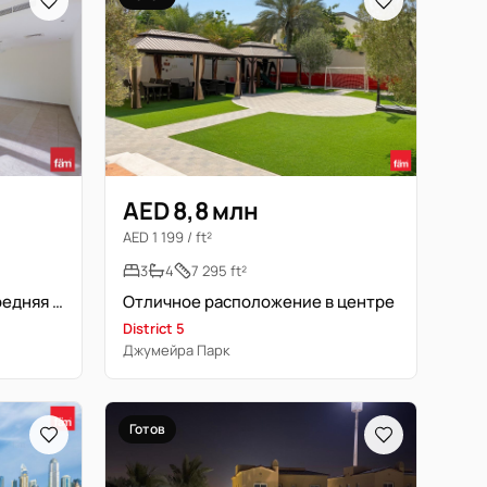
AED 8,8 млн
AED 1 199 / ft²
3
4
7 295 ft²
4 спальни | Первый ряд | Средняя позиция | Свободна скоро
Отличное расположение в центре
District 5
Джумейра Парк
Готов