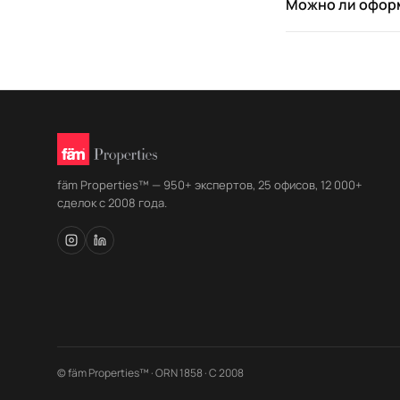
Можно ли оформ
fäm Properties™ — 950+ экспертов, 25 офисов, 12 000+
сделок с 2008 года.
© fäm Properties™ · ORN 1858 · С 2008