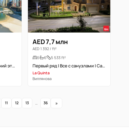
AED 7,7 млн
AED 1 392 / ft²
5
6
5 533 ft²
Полный вид на воду | Средний этаж | Свободна
Первый ряд | Все с санузлами | Самый большой угловой участок
La Quinta
Виллянова
»
11
12
13
…
36