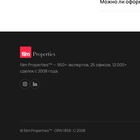
Можно ли оформ
fäm Properties™ — 950+ экспертов, 25 офисов, 12 000+
сделок с 2008 года.
© fäm Properties™ · ORN 1858 · С 2008