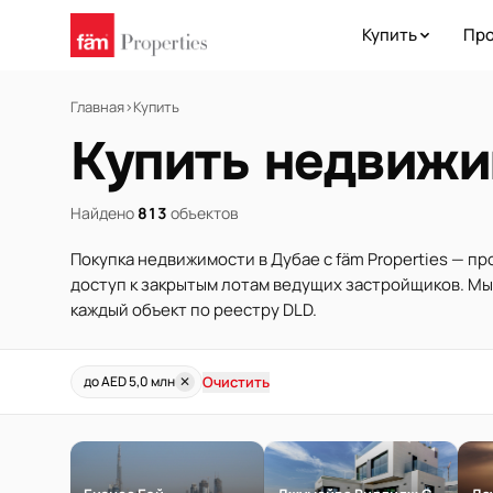
Купить
Про
Главная
›
Купить
Купить недвижи
Найдено
813
объектов
Покупка недвижимости в Дубае с fäm Properties — п
доступ к закрытым лотам ведущих застройщиков. М
каждый объект по реестру DLD.
Очистить
до AED 5,0 млн
✕