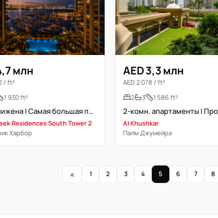
AED 3,3 млн
4,7 млн
AED 2 078 / ft²
 / ft²
2
3
1 586 ft²
1 930 ft²
Цена снижена | Самая большая планировка | Вид на марину
Al Khushkar
eek Residences South Tower 2
Палм Джумейра
рик Харбор
«
1
2
3
4
5
6
7
8