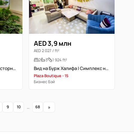
AED 3,9 млн
AED 2 027 / ft²
2
3
1 924 ft²
2-комн. апартаменты | Просторная | Type E
Вид на Бурж Халифа | Симплекс на уровне подиума
Plaza Boutique - 15
Бизнес Бэй
»
9
10
…
68