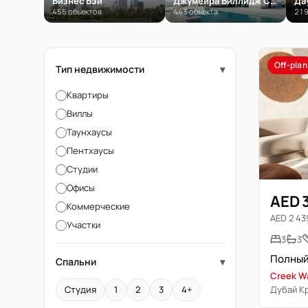
Бизнес Бэй
Джумейра Виллидж Серкл (JVC)
Да
455 объектов
443 объекта
219
Off-plan
Тип недвижимости
▾
Квартиры
Виллы
Таунхаусы
Пентхаусы
Студии
Офисы
AED 
Коммерческие
AED 2 439
Участки
3
3
Спальни
▾
Creek W
Дубай К
Студия
1
2
3
4+