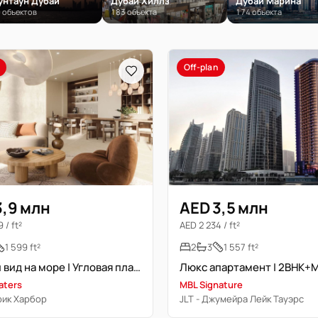
унтаун Дубай
Дубай Хиллз
Дубай Марина
 объектов
183 объекта
174 объекта
Off-plan
3,9 млн
AED 3,5 млн
 / ft²
AED 2 234 / ft²
1 599 ft²
2
3
1 557 ft²
Полный вид на море | Угловая планировка | Высокий этаж
aters
MBL Signature
рик Харбор
JLT - Джумейра Лейк Тауэрс