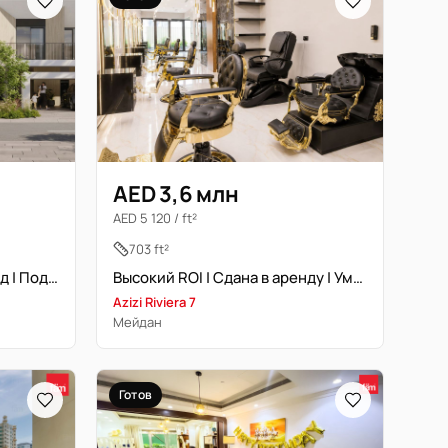
AED 3,6 млн
AED 5 120 / ft²
703 ft²
Эксклюзивный | Первый ряд | Подлинная перепродажа
Высокий ROI | Сдана в аренду | Умная инвестиция | Вид на лагуну
Azizi Riviera 7
Мейдан
Готов