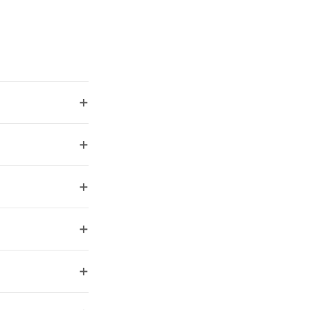
+
+
+
+
+