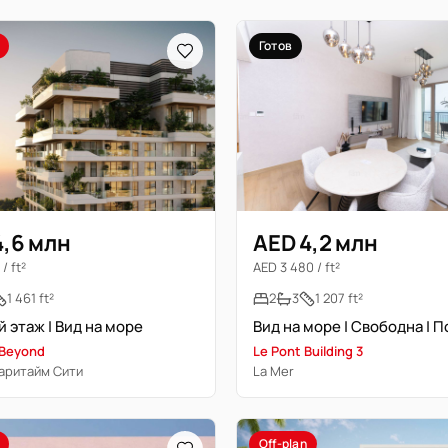
Готов
4,6 млн
AED 4,2 млн
/ ft²
AED 3 480 / ft²
1 461 ft²
2
3
1 207 ft²
 этаж | Вид на море
 Beyond
Le Pont Building 3
аритайм Сити
La Mer
Off-plan