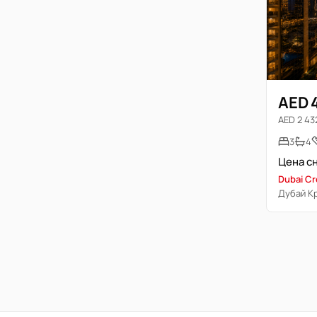
AED 
AED 2 432
3
4
Dubai Cr
Дубай К