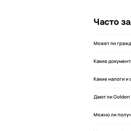
Часто з
Может ли гражд
Какие документ
Какие налоги и
Дают ли Golden
Можно ли получ