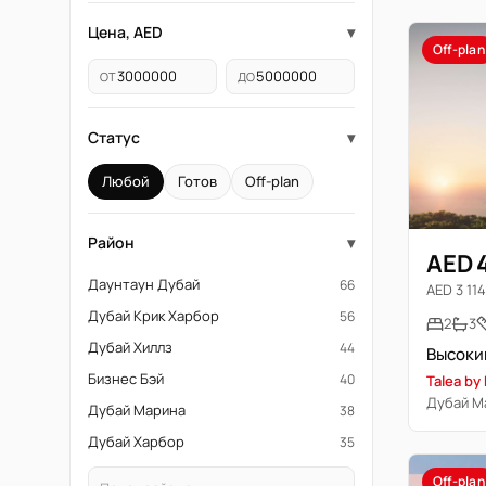
Цена, AED
▾
Off-plan
ОТ
ДО
Статус
▾
Любой
Готов
Off-plan
Район
▾
AED 
Даунтаун Дубай
66
AED 3 114 
Дубай Крик Харбор
56
2
3
Дубай Хиллз
44
Высокий
Бизнес Бэй
40
Talea by
Дубай М
Дубай Марина
38
Дубай Харбор
35
Off-plan