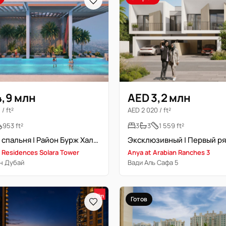
4,9 млн
AED 3,2 млн
/ ft²
AED 2 020 / ft²
953 ft²
3
3
1 559 ft²
Люкс | 1 спальня | Район Бурж Халифа
 Residences Solara Tower
Anya at Arabian Ranches 3
н Дубай
Вади Аль Сафа 5
Готов