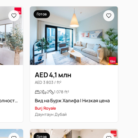
Готов
AED 4,1 млн
AED 3 803 / ft²
2
2
1 078 ft²
Вид на море | Свободна | Полностью меблирована
Вид на Бурж Халифа | Низкая цена
Burj Royale
Даунтаун Дубай
Готов