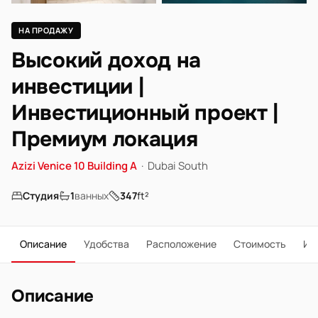
НА ПРОДАЖУ
Высокий доход на
инвестиции |
Инвестиционный проект |
Премиум локация
Azizi Venice 10 Building A
·
Dubai South
Студия
1
ванных
347
ft²
Описание
Удобства
Расположение
Стоимость
Ип
Описание