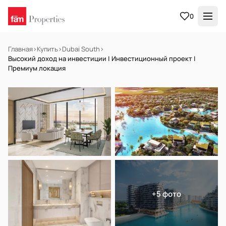
0
Главная
›
Купить
›
Dubai South
›
Высокий доход на инвестиции | Инвестиционный проект |
Премиум локация
НА ПРОДАЖУ
Off-plan
+5 фото