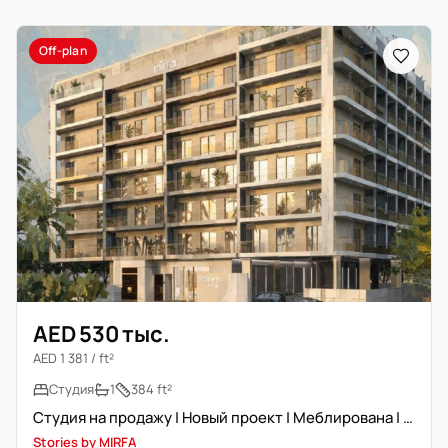
Off-plan
AED 530 тыс.
AED 1 381 / ft²
Студия
1
384 ft²
Студия на продажу | Новый проект | Меблирована | Перепродажа
Stories by MIRFA