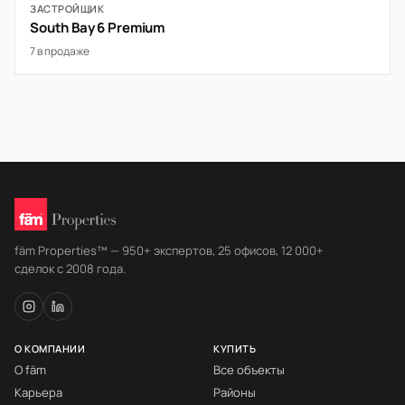
ЗАСТРОЙЩИК
South Bay 6 Premium
7 в продаже
fäm Properties™ — 950+ экспертов, 25 офисов, 12 000+
сделок с 2008 года.
О КОМПАНИИ
КУПИТЬ
О fäm
Все объекты
Карьера
Районы