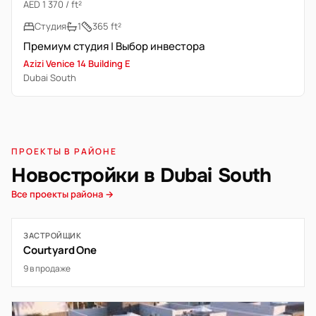
AED 1 370 / ft²
Студия
1
365 ft²
Премиум студия | Выбор инвестора
Azizi Venice 14 Building E
Dubai South
ПРОЕКТЫ В РАЙОНЕ
Новостройки в Dubai South
Все проекты района →
ЗАСТРОЙЩИК
Courtyard One
9 в продаже