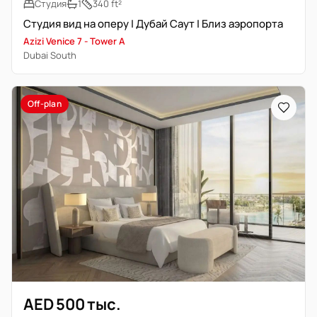
Студия
1
340 ft²
Студия вид на оперу | Дубай Саут | Близ аэропорта
Azizi Venice 7 - Tower A
Dubai South
Off-plan
AED 500 тыс.