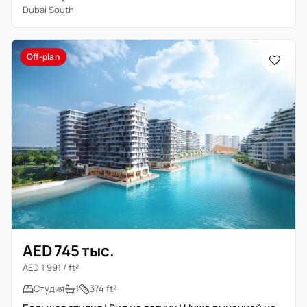
Dubai South
Off-plan
AED 745 тыс.
AED 1 991 / ft²
Студия
1
374 ft²