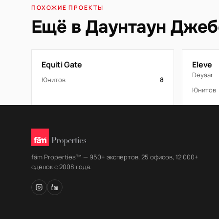
ПОХОЖИЕ ПРОЕКТЫ
Ещё в Даунтаун Джеб
Equiti Gate
Eleve
Deyaar
Юнитов
8
Юнитов
fäm Properties™ — 950+ экспертов, 25 офисов, 12 000+
сделок с 2008 года.