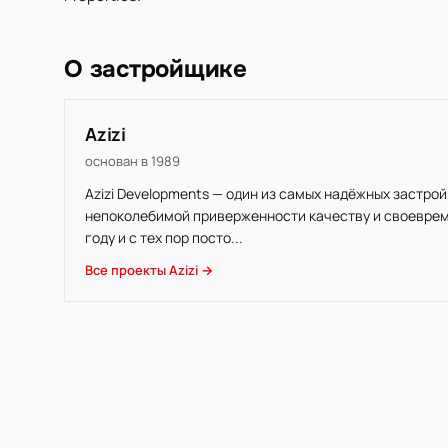
О застройщике
Azizi
основан в 1989
Azizi Developments — один из самых надёжных застр
непоколебимой приверженности качеству и своеврем
году и с тех пор посто...
Все проекты Azizi →