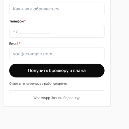
Телефон
*
Email
*
Получить брошюру и плана
Ответ в течение часа в рабочее время.
WhatsApp
·
Звонок
·
Видео-тур