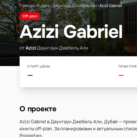
Главная
›
Купить
›
Даунтаун Джебель Али
›
Azizi Gabriel
Off-plan
Azizi Gabriel
от
Azizi
·
Даунтаун Джебель Али
СТАРТ ЦЕНЫ
ПЛАН ПЛА
—
—
О проекте
Azizi Gabriel в Даунтаун Джебель Али, Дубай — прое
юниты off-plan. За планировками и актуальным спис
Properties.