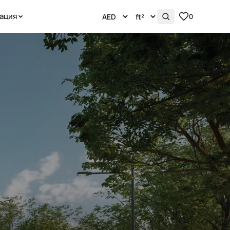
ация
0