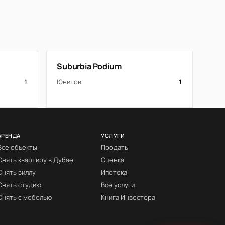
Suburbia Podium
1
Юнитов
1
АРЕНДА
УСЛУГИ
Все объекты
Продать
Снять квартиру в Дубае
Оценка
Снять виллу
Ипотека
Снять студию
Все услуги
Снять с мебелью
Книга Инвестора