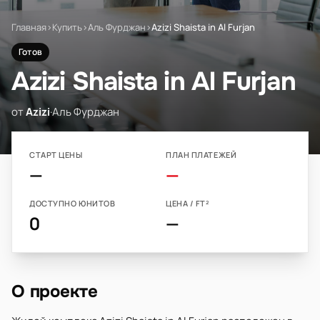
Главная
›
Купить
›
Аль Фурджан
›
Azizi Shaista in Al Furjan
Готов
Azizi Shaista in Al Furjan
от
Azizi
·
Аль Фурджан
СТАРТ ЦЕНЫ
ПЛАН ПЛАТЕЖЕЙ
—
—
ДОСТУПНО ЮНИТОВ
ЦЕНА / FT²
0
—
О проекте