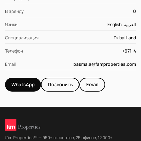
В аренду
0
Языки
English, العربية
Специализация
Dubai Land
Телефон
+971-4
Email
basma.a@famproperties.com
WhatsApp
Позвонить
Email
fäm Properties™ — 950+ экспертов, 25 офисов, 12 000+