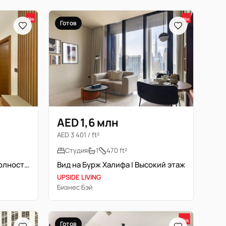
Готов
AED 1,6 млн
AED 3 401 / ft²
Студия
1
470 ft²
50k Pdc As Contribution | Полностью меблирована | Новостройка
Вид на Бурж Халифа | Высокий этаж
UPSIDE LIVING
Бизнес Бэй
Готов