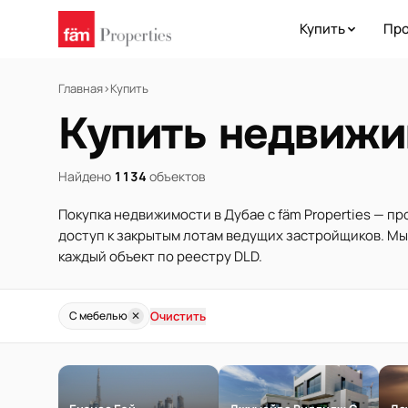
Купить
Про
Главная
›
Купить
Купить недвижи
Найдено
1134
объектов
Покупка недвижимости в Дубае с fäm Properties — п
доступ к закрытым лотам ведущих застройщиков. М
каждый объект по реестру DLD.
Очистить
С мебелью
✕