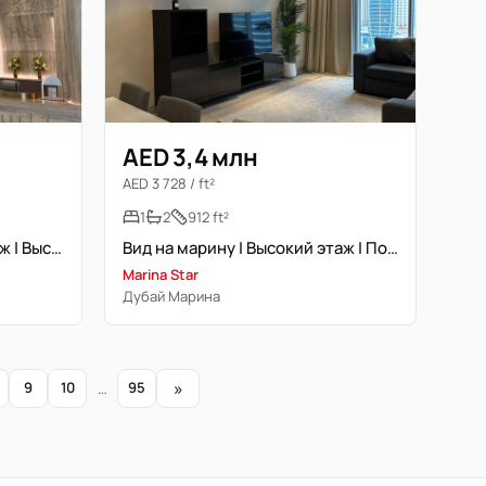
AED 3,4 млн
AED 3 728 / ft²
1
2
912 ft²
Новостройка | Высокий этаж | Высокая доходность
Вид на марину | Высокий этаж | Полностью меблирована
Marina Star
Дубай Марина
»
9
10
…
95