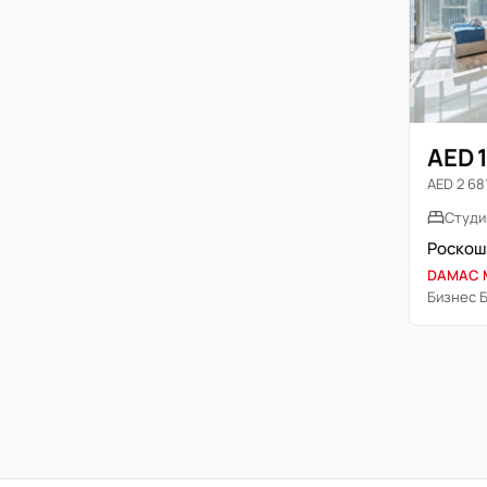
AED 
AED 2 681
Студи
DAMAC M
Бизнес 