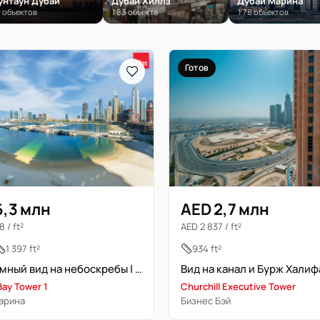
унтаун Дубай
Дубай Хиллз
Дубай Марина
 объектов
183 объекта
178 объектов
Готов
6,3 млн
AED 2,7 млн
 / ft²
AED 2 837 / ft²
1 397 ft²
934 ft²
Панорамный вид на небоскребы | Улучшено | Частный пляж
Bay Tower 1
Churchill Executive Tower
арина
Бизнес Бэй