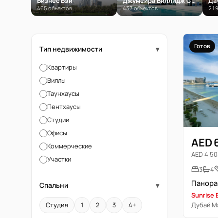
Бизнес Бэй
Джумейра Виллидж Серкл (JVC)
Да
465 объектов
437 объектов
219
Готов
Тип недвижимости
▾
Квартиры
Виллы
Таунхаусы
Пентхаусы
Студии
Офисы
AED 
Коммерческие
AED 4 508
Участки
3
4
Спальни
▾
Sunrise 
Дубай М
Студия
1
2
3
4+