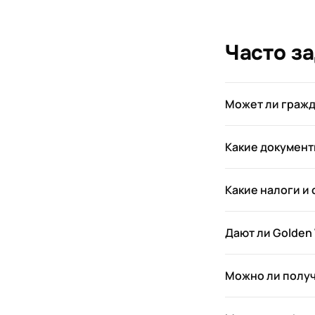
Часто з
Может ли гражд
Какие документ
Какие налоги и
Дают ли Golden
Можно ли получ