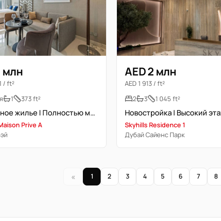
1 млн
AED 2 млн
 / ft²
AED 1 913 / ft²
я
1
373 ft²
2
3
1 045 ft²
Роскошное жилье | Полностью меблирована | Полный вид на канал
aison Prive A
Skyhills Residence 1
Бэй
Дубай Сайенс Парк
«
1
2
3
4
5
6
7
8