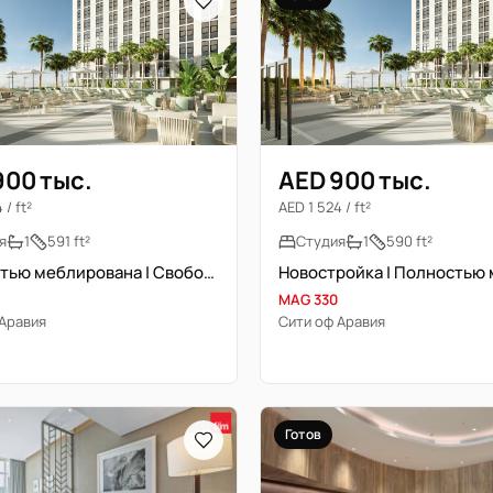
900 тыс.
AED 900 тыс.
 / ft²
AED 1 524 / ft²
я
1
591 ft²
Студия
1
590 ft²
Полностью меблирована | Свободна | Новостройка
MAG 330
 Аравия
Сити оф Аравия
Готов