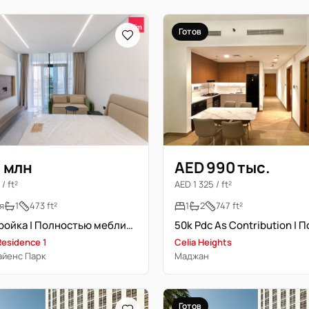
Готов
1 млн
AED 990 тыс.
/ ft²
AED 1 325 / ft²
я
1
473 ft²
1
2
747 ft²
Новостройка | Полностью меблирована | Высокая ROI
Residence 1
Celia Heights
айенс Парк
Маджан
Готов