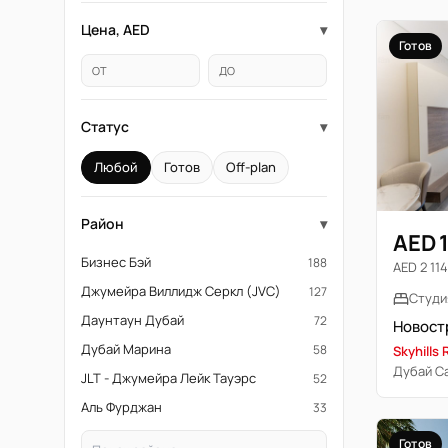
Цена, AED
▾
Готов
ОТ
ДО
Статус
▾
Любой
Готов
Off-plan
Район
▾
AED 
Бизнес Бэй
188
AED 2 114 
Джумейра Виллидж Серкл (JVC)
127
Студи
Даунтаун Дубай
72
Дубай Марина
58
Skyhills 
Дубай С
JLT - Джумейра Лейк Тауэрс
52
Аль Фурджан
33
Готов