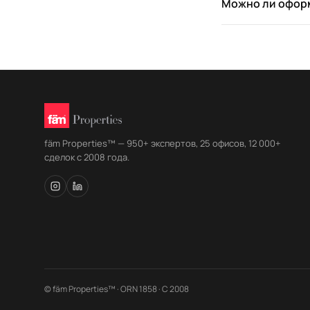
Можно ли оформ
fäm Properties™ — 950+ экспертов, 25 офисов, 12 000+
сделок с 2008 года.
© fäm Properties™ · ORN 1858 · С 2008