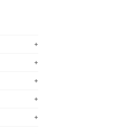
+
+
+
+
+