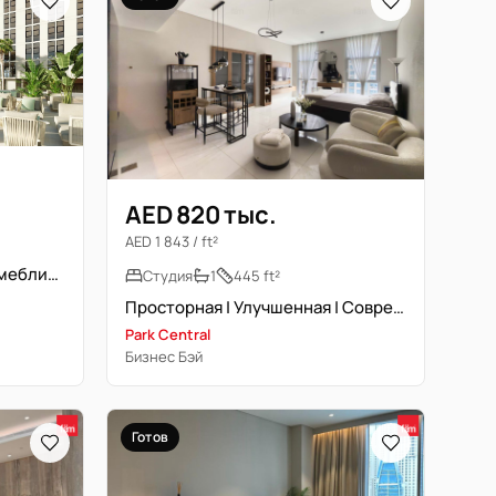
AED 820 тыс.
AED 1 843 / ft²
Новостройка | Полностью меблирована | Свободна
Студия
1
445 ft²
Просторная | Улучшенная | Современный стиль
Park Central
Бизнес Бэй
Готов