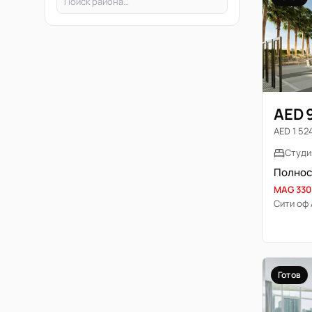
AED 
AED 1 524
Студи
MAG 330
Сити оф
Готов