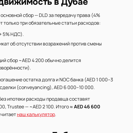
едвижимость в Дубае
 основной сбор — DLD за передачу права (4%
т только три обязательные статьи расходов:
+ 5% НДС).
кат об отсутствии возражений против смены
ий сбор ~AED 4 200 обычно делится
оворённости).
огашение остатка долга и NOC банка (AED 1 000–3
делки (conveyancing), AED 6 000–10 000.
без ипотеки расходы продавца составят
0, Trustee — ~AED 2 100. Итого ≈
AED 46 600
считает
наш калькулятор
.