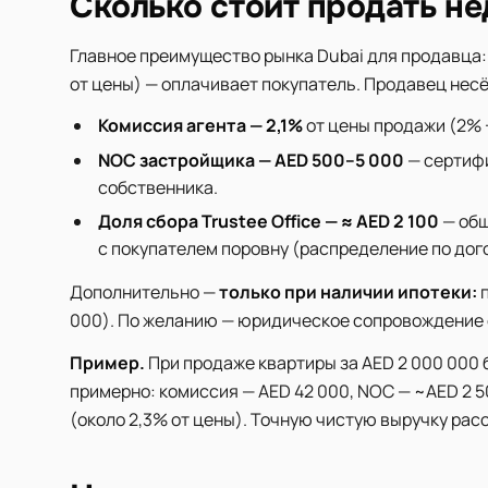
Сколько стоит продать н
Главное преимущество рынка Dubai для продавца:
от цены) — оплачивает покупатель. Продавец несё
Комиссия агента — 2,1%
от цены продажи (2% 
NOC застройщика — AED 500–5 000
— сертифи
собственника.
Доля сбора Trustee Office — ≈ AED 2 100
— общ
с покупателем поровну (распределение по дог
Дополнительно —
только при наличии ипотеки:
п
000). По желанию — юридическое сопровождение с
Пример.
При продаже квартиры за AED 2 000 000 
примерно: комиссия — AED 42 000, NOC — ~AED 2 50
(около 2,3% от цены). Точную чистую выручку рас