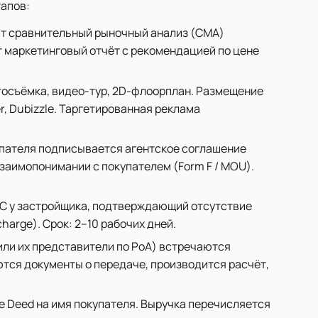
апов:
дит сравнительный рыночный анализ (CMA)
т маркетинговый отчёт с рекомендацией по цене
съёмка, видео-тур, 2D-флоорплан. Размещение
er, Dubizzle. Таргетированная реклама
пателя подписывается агентское соглашение
взаимопонимании с покупателем (Form F / MOU).
 у застройщика, подтверждающий отсутствие
harge). Срок: 2–10 рабочих дней.
или их представители по PoA) встречаются
ются документы о передаче, производится расчёт,
e Deed на имя покупателя. Выручка перечисляется