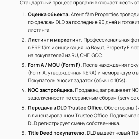
Стандартный процесс продажи включает шесть эт
Оценка объекта.
Агент fäm Properties прово
по сделкам DLD за последние 90 дней и готови
листинга.
Листинг и маркетинг.
Профессиональная фото
в ERP fäm и синдикация на Bayut, Property Find
на покупателей из RU, СНГ, GCC.
Form A / MOU (Form F).
После нахождения поку
(Form A, утверждённая RERA) и меморандум о 
Покупатель вносит задаток (обычно 10%).
NOC застройщика.
Продавец запрашивает NOC
задолженности по сервисным сборам (service c
Передача в DLD Trustee Office.
Обе стороны (
в лицензированном Trustee Office. Подписыва
DLD регистрирует смену собственника.
Title Deed покупателю.
DLD выдаёт новый Titl