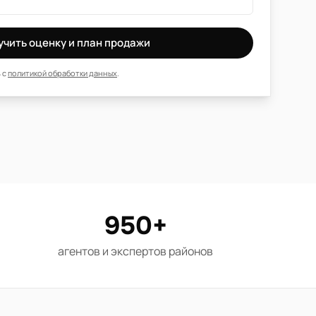
учить оценку и план продажи
 с
политикой обработки данных
.
950+
агентов и экспертов районов