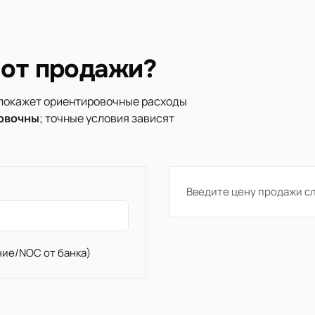
 от продажи?
 покажет ориентировочные расходы
овочны
; точные условия зависят
Введите цену продажи сл
ние/NOC от банка)