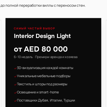
 до полной переработки виллы с переносом стен.
САМЫЙ ЧАСТЫЙ ВЫБОР
Interior Design Light
от AED 80 000
6–10 недель · Премиум-аренда и хозяева
3D-визуализация каждой комнаты
✓
Уникальные мебельные подборы
✓
Текстиль и шторы под размеры
✓
Освещение и smart-home
✓
Поставщики Дубая, Италии, Турции
✓