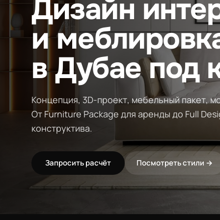
Дизайн инте
и меблировк
в Дубае под 
Концепция, 3D-проект, мебельный пакет, мо
От Furniture Package для аренды до Full Des
конструктива.
Запросить расчёт
Посмотреть стили →