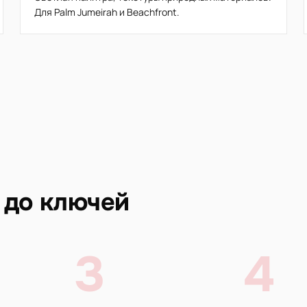
Для Palm Jumeirah и Beachfront.
 до ключей
3
4