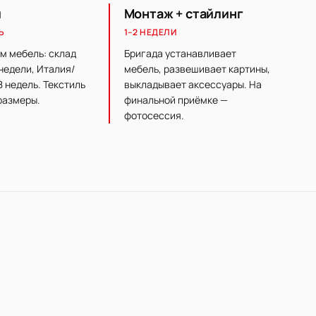
и
Монтаж + стайлинг
Ь
1–2 НЕДЕЛИ
м мебель: склад
Бригада устанавливает
недели, Италия/
мебель, развешивает картины,
8 недель. Текстиль
выкладывает аксессуары. На
размеры.
финальной приёмке —
фотосессия.