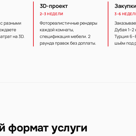
3D-проект
Закупк
2–3 НЕДЕЛИ
3–6 НЕДЕЛ
 с разными
Фотореалистичные рендеры
Заказывае
рждаете
каждой комнаты,
Дубая 1–2 
атрат на 3D.
спецификация мебели. 2
Турция 6–
раунда правок без доплаты.
шьём под 
й формат услуги