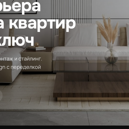
рьера
а квартир
ключ
нтаж и стайлинг.
ign с переделкой