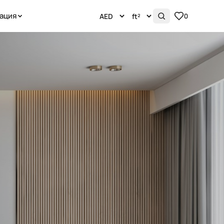
ация
0