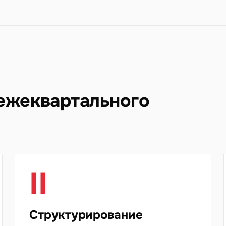
 ежеквартального
II
Структурирование