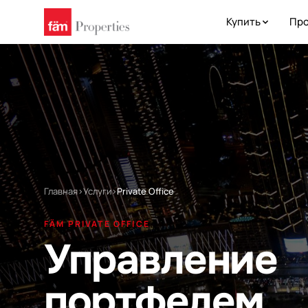
Купить
Про
Главная
›
Услуги
›
Private Office
FÄM PRIVATE OFFICE
Управление
портфелем