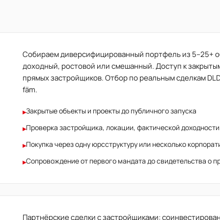
Собираем диверсифицированный портфель из 5–25+ об
доходный, ростовой или смешанный. Доступ к закрыты
прямых застройщиков. Отбор по реальным сделкам DLD
fäm.
Закрытые объекты и проекты до публичного запуска
▸
Проверка застройщика, локации, фактической доходности
▸
Покупка через одну юрсструктуру или несколько корпора
▸
Сопровождение от первого мандата до свидетельства о п
▸
Партнёрские сделки с застройщиками: соинвестировани