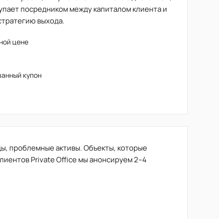
упает посредником между капиталом клиента и
стратегию выхода.
ной цене
ванный купон
цы, проблемные активы. Объекты, которые
клиентов Private Office мы анонсируем 2–4