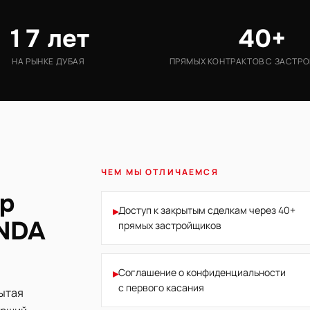
17 лет
40+
НА РЫНКЕ ДУБАЯ
ПРЯМЫХ КОНТРАКТОВ С ЗАСТР
ЧЕМ МЫ ОТЛИЧАЕМСЯ
ёр
▸
Доступ к закрытым сделкам через 40+
 NDA
прямых застройщиков
▸
Соглашение о конфиденциальности
с первого касания
рытая