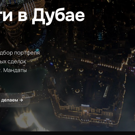
и в Дубае
одбор портфеля
ых сделок
у. Мандаты
ы делаем →