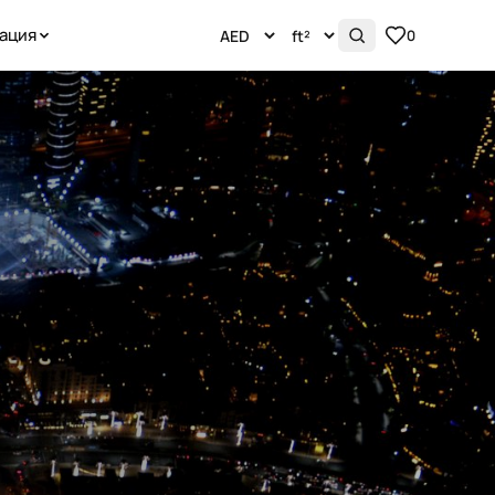
ация
0