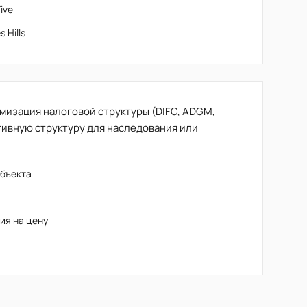
ive
 Hills
мизация налоговой структуры (DIFC, ADGM,
тивную структуру для наследования или
объекта
)
ия на цену