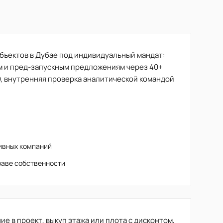
ъектов в Дубае под индивидуальный мандат:
м и пред-запускным предложениям через 40+
, внутренняя проверка аналитической командой
тивных компаний
раве собственности
е в проект, выкуп этажа или плота с дисконтом,