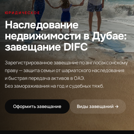
ЮРИДИЧЕСКОЕ
Наследование
недвижимости в Дубае:
завещание DIFC
Зарегистрированное завещание по англосаксонскому
праву — защита семьи от шариатского наследования
и быстрая передача активов в ОАЭ.
Без замораживания на год и судебных тяжб.
Оформить завещание
Виды завещаний →