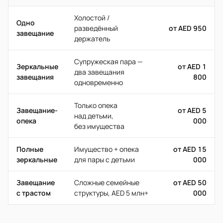
Холостой /
Одно
разведённый
от AED 950
завещание
держатель
Супружеская пара —
Зеркальные
от AED 1
два завещания
завещания
800
одновременно
Только опека
Завещание-
от AED 5
над детьми,
опека
000
без имущества
Полные
Имущество + опека
от AED 15
зеркальные
для пары с детьми
000
Завещание
Сложные семейные
от AED 50
с трастом
структуры, AED 5 млн+
000