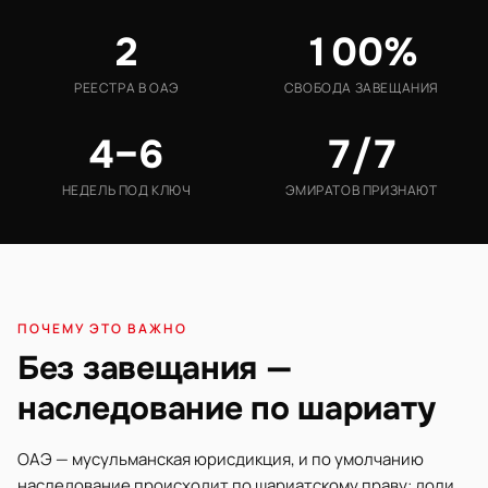
2
100%
РЕЕСТРА В ОАЭ
СВОБОДА ЗАВЕЩАНИЯ
4–6
7/7
НЕДЕЛЬ ПОД КЛЮЧ
ЭМИРАТОВ ПРИЗНАЮТ
ПОЧЕМУ ЭТО ВАЖНО
Без завещания —
наследование по шариату
ОАЭ — мусульманская юрисдикция, и по умолчанию
наследование происходит по шариатскому праву: доли