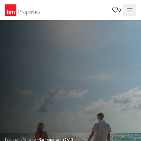
0
Главная
›
Услуги
›
Завещание в ОАЭ