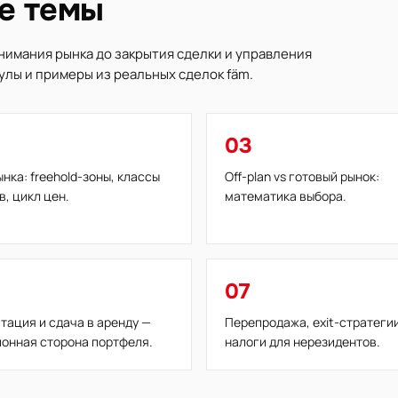
е темы
нимания рынка до закрытия сделки и управления
улы и примеры из реальных сделок fäm.
03
ынка: freehold-зоны, классы
Off-plan vs готовый рынок:
в, цикл цен.
математика выбора.
07
тация и сдача в аренду —
Перепродажа, exit-стратегии
онная сторона портфеля.
налоги для нерезидентов.