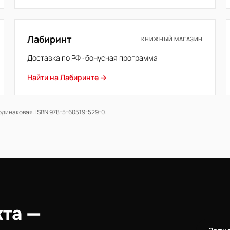
Лабиринт
КНИЖНЫЙ МАГАЗИН
Доставка по РФ · бонусная программа
Найти на Лабиринте →
одинаковая. ISBN 978-5-60519-529-0.
кта —