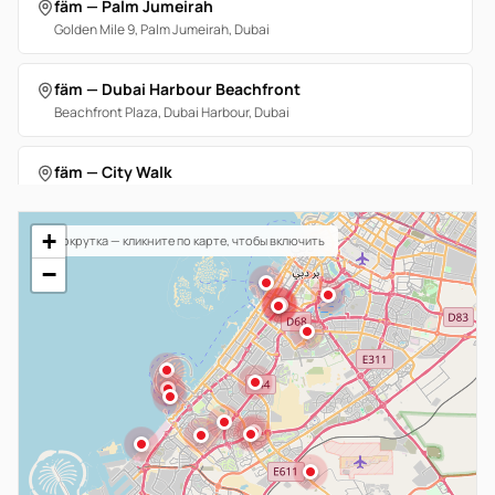
fäm — Palm Jumeirah
Golden Mile 9, Palm Jumeirah, Dubai
fäm — Dubai Harbour Beachfront
Beachfront Plaza, Dubai Harbour, Dubai
fäm — City Walk
City Walk Boulevard, Al Wasl, Dubai
+
Прокрутка — кликните по карте, чтобы включить
fäm — Dubai Hills
−
Dubai Hills Mall, Dubai Hills Estate, Dubai
fäm — Meydan Heights
Meydan Avenue, Nad Al Sheba 1, Dubai
fäm — Mudon Community Centre
Mudon Community Centre, Mudon, Dubai