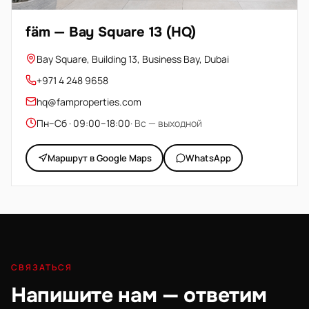
fäm — Dubai South
The Pulse Boulevard, Dubai South, Dubai
fäm — Bay Square 13 (HQ)
Bay Square, Building 13, Business Bay, Dubai
+971 4 248 9658
hq@famproperties.com
Пн–Сб · 09:00–18:00
· Вс — выходной
Маршрут в Google Maps
WhatsApp
СВЯЗАТЬСЯ
Напишите нам — ответим