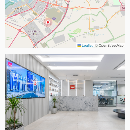
fäm — Motor City
Apex Atrium, Motor City, Dubai
fäm — Al Furjan
Al Furjan West Pavilion, Al Furjan, Dubai
Leaflet
|
© OpenStreetMap
fäm — Jumeirah Park
Jumeirah Park Pavilion, Jumeirah Park, Dubai
fäm — Jumeirah Village Circle
JVC District 12, Dubai
fäm — Villanova
Villanova Town Centre, Dubailand, Dubai
fäm — Dubai Creek Harbour
Creek Beach Boulevard, Dubai Creek Harbour