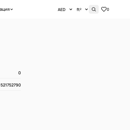
ация
0
0
1521752790