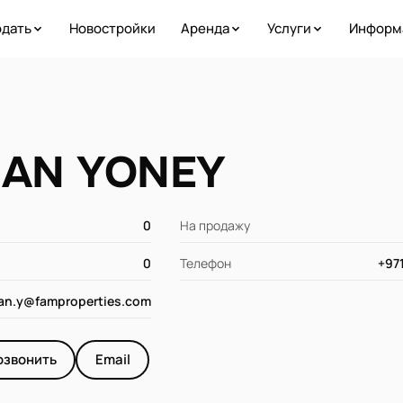
дать
Новостройки
Аренда
Услуги
Информ
HAN YONEY
0
На продажу
0
Телефон
+97
an.y@famproperties.com
озвонить
Email