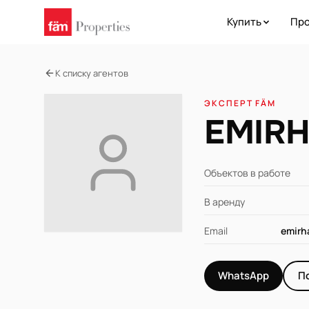
Купить
Про
К списку агентов
ЭКСПЕРТ FÄM
EMIR
Объектов в работе
В аренду
Email
emirh
WhatsApp
П