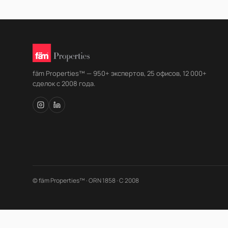
fäm Properties™ — 950+ экспертов, 25 офисов, 12 000+
сделок с 2008 года.
© fäm Properties™ · ORN 1858 · С 2008