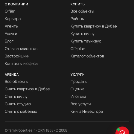
О КОМПАНИИ
КУПИТЬ
О fäm
Все объекты
Карьера
Районы
Агенты
Купить квартиру в Дубае
Услуги
Купить виллу
Блог
Купить таунхаус
Отзывы клиентов
Off-plan
Застройщики
Каталог объектов
Контакты и офисы
АРЕНДА
УСЛУГИ
Все объекты
Продать
Снять квартиру в Дубае
Оценка
Снять виллу
Ипотека
Снять студию
Все услуги
Снять с мебелью
Книга Инвестора
© fäm Properties™ · ORN 1858 · С 2008