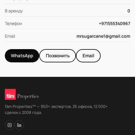
В аренду
0
Телефон
+971555340967
Email
mrsugarcane1@gmail.com
WhatsApp
Позвонить
Email
fäm Properties™ — 950+ экспертов, 25 офисов, 12 000+
сделок с 2008 года.