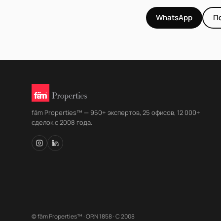
WhatsApp
П
fäm Properties™ — 950+ экспертов, 25 офисов, 12 000+
сделок с 2008 года.
© fäm Properties™ · ORN 1858 · С 2008