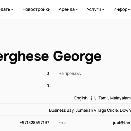
дать
Новостройки
Аренда
Услуги
Информ
erghese George
0
На продажу
0
English, हिन्दी, Tamil, Malaya
Business Bay, Jumeirah Village Circle, Dow
+971528697197
Email
joel@fam