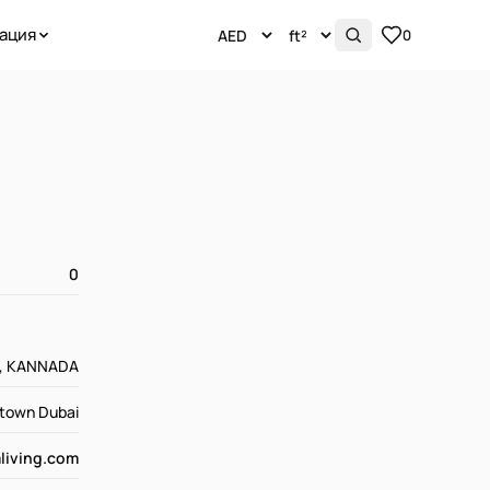
ация
0
0
lam, KANNADA
ntown Dubai
living.com