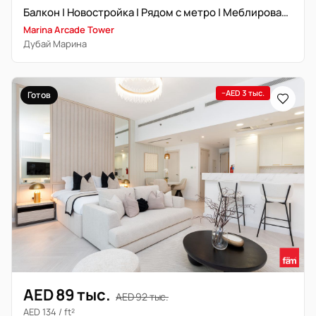
Балкон | Новостройка | Рядом с метро | Меблирована
Marina Arcade Tower
Дубай Марина
−AED 3 тыс.
Готов
AED 89 тыс.
AED 92 тыс.
AED 134 / ft²