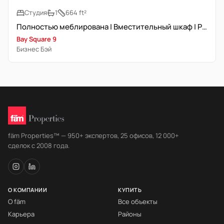
Студия
1
664 ft²
Полностью меблирована | Вместительный шкаф | Рядом с метро
Bay Square 9
Бизнес Бэй
fäm Properties™ — 950+ экспертов, 25 офисов, 12 000+
сделок с 2008 года.
О КОМПАНИИ
КУПИТЬ
О fäm
Все объекты
Карьера
Районы