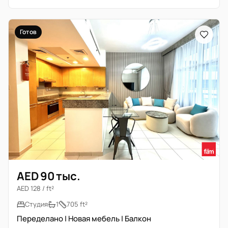
Готов
AED 90 тыс.
AED 128 / ft²
Студия
1
705 ft²
Переделано | Новая мебель | Балкон