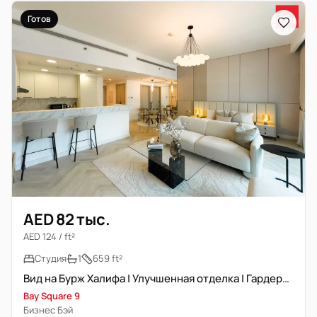
Готов
AED 82 тыс.
AED 124 / ft²
Студия
1
659 ft²
Вид на Бурж Халифа | Улучшенная отделка | Гардеробная
Bay Square 9
Бизнес Бэй