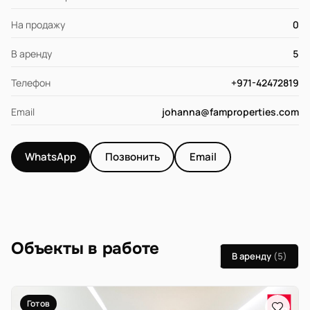
На продажу
0
В аренду
5
Телефон
+971-42472819
Email
johanna@famproperties.com
WhatsApp
Позвонить
Email
Объекты в работе
В аренду
(5)
Готов