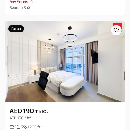
Bay Square 9
Бизнес Бэй
Готов
AED 190 тыс.
AED 158 / ft²
2
3
1 200 ft²