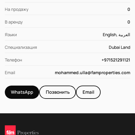
На продажу
0
В аренду
0
Языки
English, العربية
Специализация
Dubai Land
Телефон
+971521291121
Email
mohammed.ulla@famproperties.com
WhatsApp
Позвонить
Email