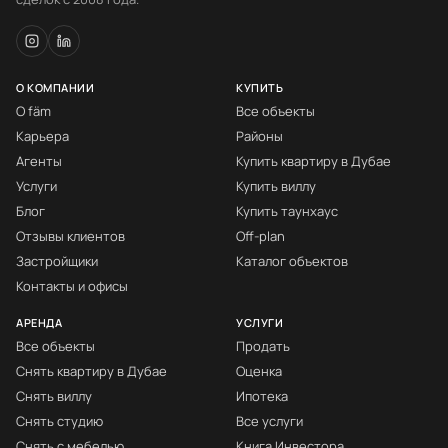
О КОМПАНИИ
КУПИТЬ
О fäm
Все объекты
Карьера
Районы
Агенты
Купить квартиру в Дубае
Услуги
Купить виллу
Блог
Купить таунхаус
Отзывы клиентов
Off-plan
Застройщики
Каталог объектов
Контакты и офисы
АРЕНДА
УСЛУГИ
Все объекты
Продать
Снять квартиру в Дубае
Оценка
Снять виллу
Ипотека
Снять студию
Все услуги
Снять с мебелью
Книга Инвестора