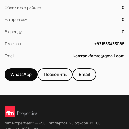
Объектов в работе
0
На продажу
0
В аренду
0
Телефон
+971553433086
Email
kamrankfamre@gmail.com
WhatsApp
Позвонить
Email
fäm Properties™ — 950+ экспертов, 25 офисов, 12 000+
сделок с 2008 года.