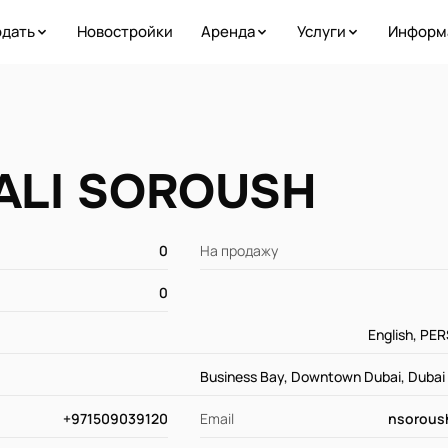
дать
Новостройки
Аренда
Услуги
Информ
ALI SOROUSH
0
На продажу
0
English, PE
Business Bay, Downtown Dubai, Dubai H
+971509039120
Email
nsorou