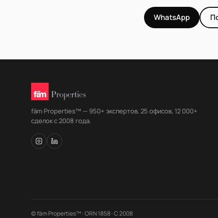
WhatsApp
П
fäm Properties™ — 950+ экспертов, 25 офисов, 12 000+
сделок с 2008 года.
© fäm Properties™ · ORN 1858 · С 2008