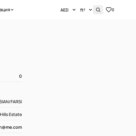
ация
0
0
RSIAN/FARSI
ills Estate
sh@me.com