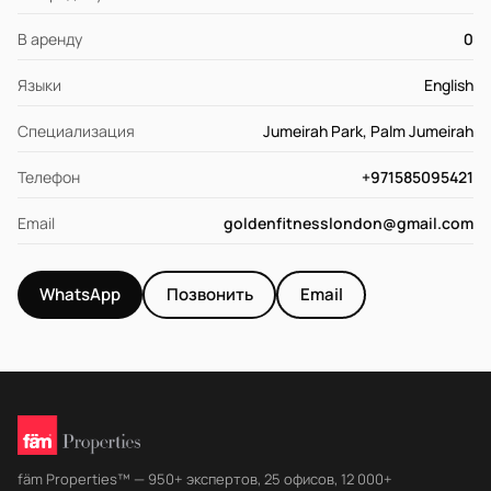
В аренду
0
Языки
English
Специализация
Jumeirah Park, Palm Jumeirah
Телефон
+971585095421
Email
goldenfitnesslondon@gmail.com
WhatsApp
Позвонить
Email
fäm Properties™ — 950+ экспертов, 25 офисов, 12 000+