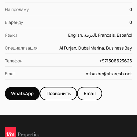
На продажу
0
В аренду
0
Языки
English, العربية, Français, Español
Специализация
Al Furjan, Dubai Marina, Business Bay
Телефон
+971506623626
Email
nthazhe@altaresh.net
WhatsApp
Позвонить
Email