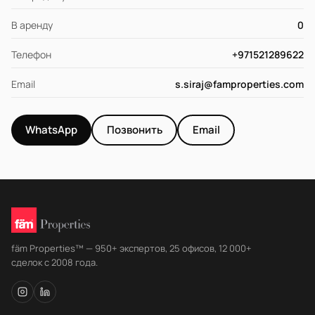
В аренду
0
Телефон
+971521289622
Email
s.siraj@famproperties.com
WhatsApp
Позвонить
Email
fäm Properties™ — 950+ экспертов, 25 офисов, 12 000+
сделок с 2008 года.