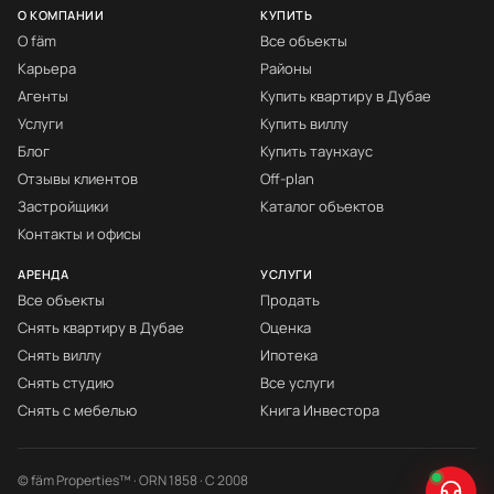
О КОМПАНИИ
КУПИТЬ
О fäm
Все объекты
Карьера
Районы
Агенты
Купить квартиру в Дубае
Услуги
Купить виллу
Блог
Купить таунхаус
Отзывы клиентов
Off-plan
Застройщики
Каталог объектов
Контакты и офисы
АРЕНДА
УСЛУГИ
Все объекты
Продать
Снять квартиру в Дубае
Оценка
Снять виллу
Ипотека
Снять студию
Все услуги
Снять с мебелью
Книга Инвестора
© fäm Properties™ · ORN 1858 · С 2008