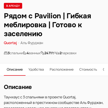
В АРЕНДУ
Рядом с Pavilion | Гибкая
меблировка | Готово к
заселению
Quortaj
·
Аль Фурджан
3
спальни
4
ванных
2471
ft²
2
парковки
Описание
Удобства
Расположение
Стоимость
О 
Описание
Таунхаус с 3 спальнями в проекте Quortaj,
расположенный в престижном сообществе Аль Фурджан,