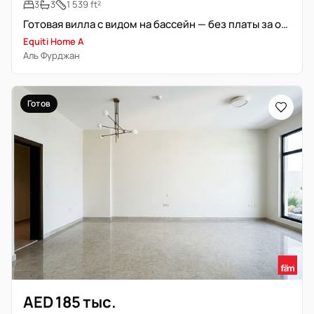
3
3
1 539 ft²
Готовая вилла с видом на бассейн — без платы за охлаждение
Equiti Home A
Аль Фурджан
Готов
AED 185 тыс.