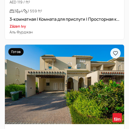
AED 119 / ft²
3
4
1 559 ft²
3-комнатная | Комната для прислуги | Просторная квартира
Zāzen Ivy
Аль Фурджан
Готов