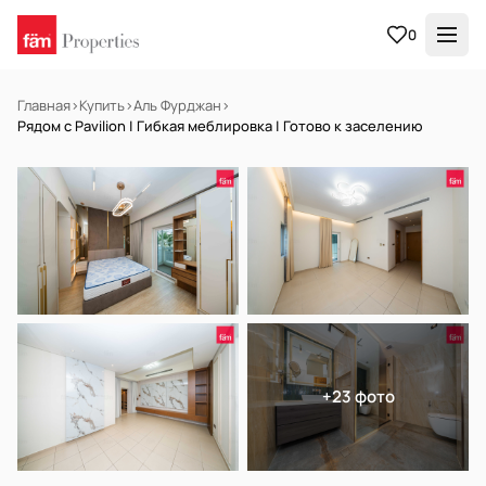
0
Главная
›
Купить
›
Аль Фурджан
›
Рядом с Pavilion | Гибкая меблировка | Готово к заселению
В АРЕНДУ
Готов к заселению
+23 фото