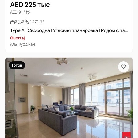
AED 225 тыс.
AED 91 / ft²
3
3
2 471 ft²
Type A | Свободна | Угловая планировка | Рядом с парками
Quortaj
Аль Фурджан
Готов