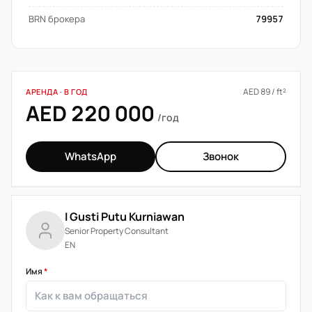
BRN брокера
79957
AED 89 / ft²
АРЕНДА · В ГОД
AED 220 000
/год
WhatsApp
Звонок
I Gusti Putu Kurniawan
Senior Property Consultant
EN
Имя
*