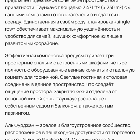
предлагает идеальное сочетание пространства и
приватности. Таунхаус площадью 2 471 ft² (≈ 230 m²) с 4
ванными комнатами готов к заселению и сдаётся в
аренду. Единственная в своём роду планировка «single
row» обеспечивает максимальную уединённость и
удобство для семей, ищущих комфортное жилище в
развитом микрорайоне.
Эффективная компоновка предусматривает три
просторные спальни с встроенными шкафами, четыре
полностью оборудованные ванные комнаты и отдельную
комнату для горничной. Светлые гостиная и столовая
соединены в единое пространство, что создаёт
ощущение простора. Закрытая кухня отделена от
основной жилой зоны. Таунхаус располагает
собственным садом и балконом, а также крытым
паркингом.
Аль Фурджан — зрелое и благоустроенное сообщество,
расположенное в пешеходной доступности от торгового
центра Al Furjan Pavilion East. Станция метро Аль