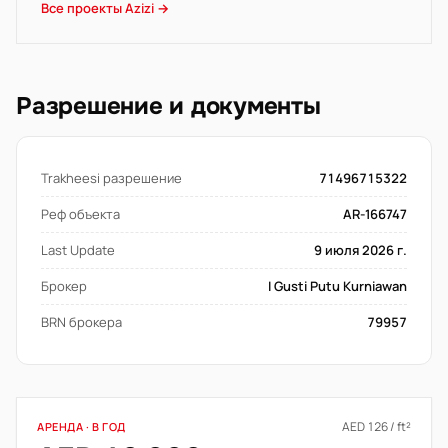
Все проекты Azizi →
Разрешение и документы
Trakheesi разрешение
71496715322
Реф объекта
AR-166747
Last Update
9 июля 2026 г.
Брокер
I Gusti Putu Kurniawan
BRN брокера
79957
AED 126 / ft²
АРЕНДА · В ГОД