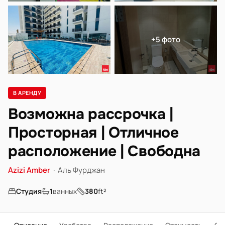
+5 фото
В АРЕНДУ
Возможна рассрочка |
Просторная | Отличное
расположение | Свободна
Azizi Amber
·
Аль Фурджан
Студия
1
ванных
380
ft²