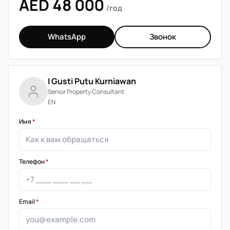
AED 48 000
/год
WhatsApp
Звонок
I Gusti Putu Kurniawan
Senior Property Consultant
EN
Имя
*
Телефон
*
Email
*