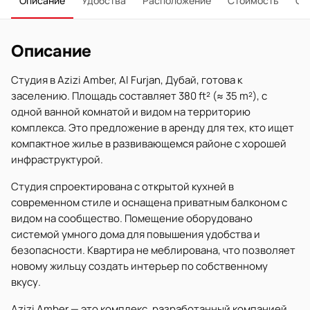
Описание
Удобства
Расположение
Стоимость
О 
Описание
Студия в Azizi Amber, Al Furjan, Дубай, готова к
заселению. Площадь составляет 380 ft² (≈ 35 m²), с
одной ванной комнатой и видом на территорию
комплекса. Это предложение в аренду для тех, кто ищет
компактное жилье в развивающемся районе с хорошей
инфраструктурой.
Студия спроектирована с открытой кухней в
современном стиле и оснащена приватным балконом с
видом на сообщество. Помещение оборудовано
системой умного дома для повышения удобства и
безопасности. Квартира не меблирована, что позволяет
новому жильцу создать интерьер по собственному
вкусу.
Azizi Amber — это комплекс, разработанный компанией