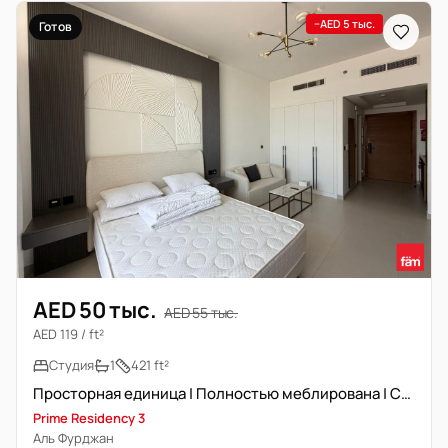
−AED 5 тыс.
Готов
AED 50 тыс.
AED 55 тыс.
AED 119 / ft²
Студия
1
421 ft²
Просторная единица | Полностью меблирована | Светлая единица
Prime Residency 3
Аль Фурджан