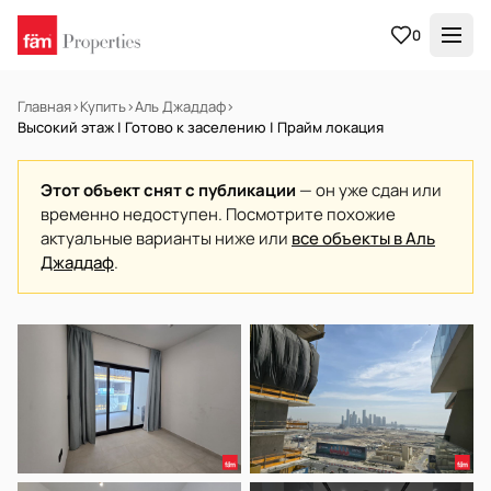
0
Главная
›
Купить
›
Аль Джаддаф
›
Высокий этаж | Готово к заселению | Прайм локация
Этот объект снят с публикации
— он уже сдан или
временно недоступен. Посмотрите похожие
актуальные варианты ниже или
все объекты в Аль
Джаддаф
.
В АРЕНДУ
Готов к заселению