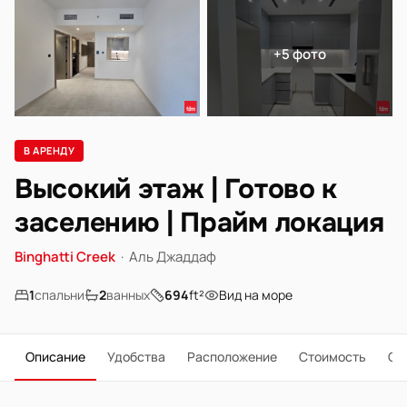
+5 фото
В АРЕНДУ
Высокий этаж | Готово к
заселению | Прайм локация
Binghatti Creek
·
Аль Джаддаф
1
спальни
2
ванных
694
ft²
Вид на море
Описание
Удобства
Расположение
Стоимость
О 