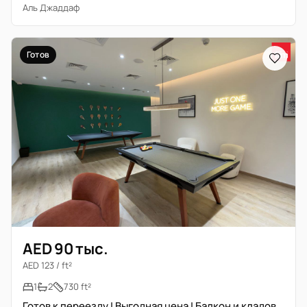
Аль Джаддаф
Готов
AED 90 тыс.
AED 123 / ft²
1
2
730 ft²
Готов к переезду | Выгодная цена | Балкон и кладовая