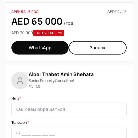
AED 94 / ft²
АРЕНДА · В ГОД
AED 65 000
/год
AED 70 000
−AED 5 000 · −7%
WhatsApp
Звонок
Alber Thabet Amin Shehata
Senior Property Consultant
EN · AR
Имя
*
Телефон
*