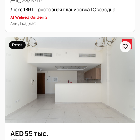
1
2
987 ft²
Люкс 1BR | Просторная планировка | Свободна
Al Waleed Garden 2
Аль Джаддаф
Готов
AED 55 тыс.