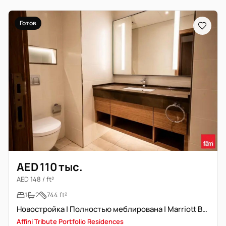
Готов
AED 110 тыс.
AED 148 / ft²
1
2
744 ft²
Новостройка | Полностью меблирована | Marriott Branded
Affini Tribute Portfolio Residences