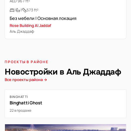
AED 96 / ft²
1
1
573 ft²
Без мебели | Основная локация
Rose Building Al Jaddaf
Аль Джаддаф
ПРОЕКТЫ В РАЙОНЕ
Новостройки в Аль Джаддаф
Все проекты района →
BINGHATTI
Binghatti Ghost
22 в продаже