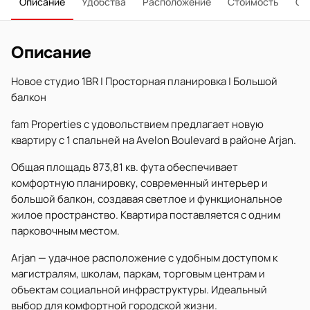
Описание
Удобства
Расположение
Стоимость
О 
Описание
Новое студио 1BR | Просторная планировка | Большой
балкон
fam Properties с удовольствием предлагает новую
квартиру с 1 спальней на Avelon Boulevard в районе Arjan.
Общая площадь 873,81 кв. фута обеспечивает
комфортную планировку, современный интерьер и
большой балкон, создавая светлое и функциональное
жилое пространство. Квартира поставляется с одним
парковочным местом.
Arjan — удачное расположение с удобным доступом к
магистралям, школам, паркам, торговым центрам и
объектам социальной инфраструктуры. Идеальный
выбор для комфортной городской жизни.