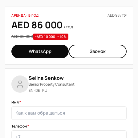
AED 98 / ft²
АРЕНДА · В ГОД
AED 86 000
/год
AED 96 000
−AED 10 000 · −10%
WhatsApp
Звонок
Selina Senkow
Senior Property Consultant
EN · DE · RU
Имя
*
Телефон
*