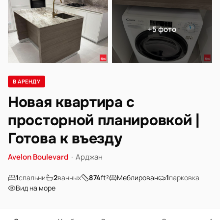
+5 фото
В АРЕНДУ
Новая квартира с
просторной планировкой |
Готова к въезду
Avelon Boulevard
·
Арджан
1
спальни
2
ванных
874
ft²
Меблирован
1
парковка
Вид на море