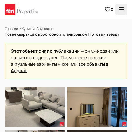
0
Главная
›
Купить
›
Арджан
›
Новая квартира с просторной планировкой | Готова к въезду
Этот объект снят с публикации
— он уже сдан или
временно недоступен. Посмотрите похожие
актуальные варианты ниже или
все объекты в
Арджан
.
В АРЕНДУ
Готов к заселению