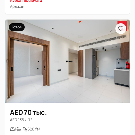
Avelon Boulevard
Арджан
Готов
AED 70 тыс.
AED 135 / ft²
1
1
520 ft²