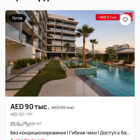
−AED 5 тыс.
Готов
AED 90 тыс.
AED 95 тыс.
AED 101 / ft²
1
2
891 ft²
Без кондиционирования | Гибкие чеки | Доступ к бассейну