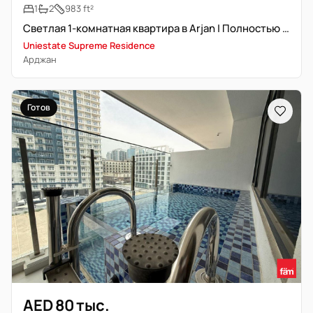
1
2
983 ft²
Светлая 1-комнатная квартира в Arjan | Полностью меблирована | Готово к заселению
Uniestate Supreme Residence
Арджан
Готов
AED 80 тыс.