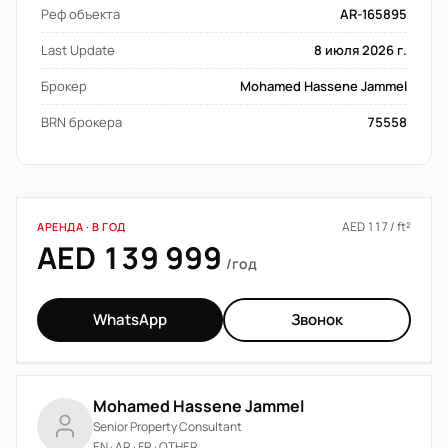
Реф объекта
AR-165895
Last Update
8 июля 2026 г.
Брокер
Mohamed Hassene Jammel
BRN брокера
75558
AED 117 / ft²
АРЕНДА · В ГОД
AED 139 999
/год
WhatsApp
Звонок
Mohamed Hassene Jammel
Senior Property Consultant
EN · AR · FR · OTHER