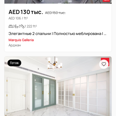
AED 130 тыс.
AED 150 тыс.
AED 106 / ft²
2
3
1 222 ft²
Элегантные 2 спальни | Полностью меблирована | Готово к заселению
Marquis Galleria
Арджан
Готов