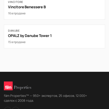
VINCITORE
Vincitore Benessere B
16 в продаже
DANUBE
OPALZ by Danube Tower 1
15 в продаже
fäm Properties™ — 950+ экспертов, 25 офисов, 12 000+
сделок с 2008 года.