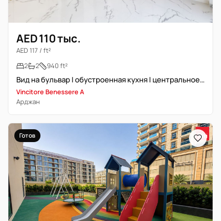
AED 110 тыс.
AED 117 / ft²
2
2
940 ft²
Вид на бульвар | обустроенная кухня | центральное расположение
Vincitore Benessere A
Арджан
Готов