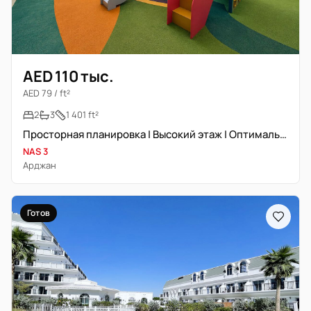
AED 110 тыс.
AED 79 / ft²
2
3
1 401 ft²
Просторная планировка | Высокий этаж | Оптимальная цена
NAS 3
Арджан
Готов