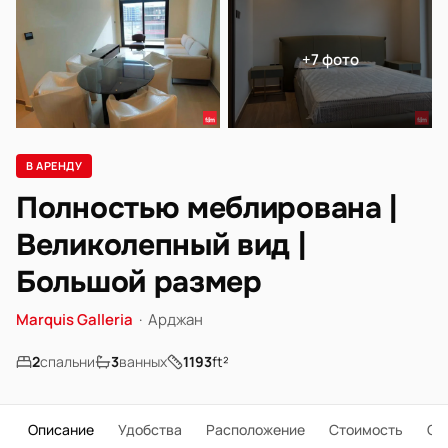
+7 фото
В АРЕНДУ
Полностью меблирована |
Великолепный вид |
Большой размер
Marquis Galleria
·
Арджан
2
спальни
3
ванных
1193
ft²
Описание
Удобства
Расположение
Стоимость
О 