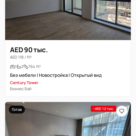
AED 90 тыс.
AED 118 / ft²
1
2
764 ft²
Без мебели | Новостройка | Открытый вид
Century Tower
Бизнес Бэй
−AED 12 тыс.
Готов