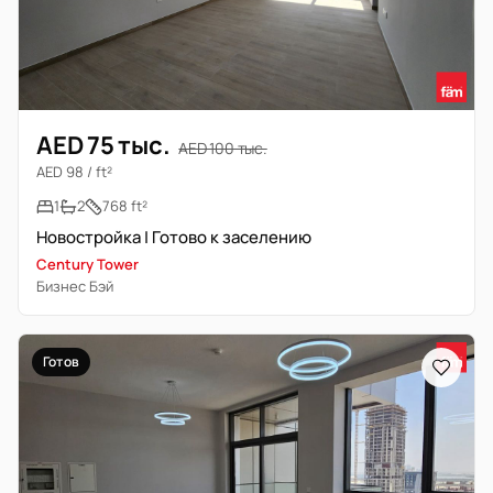
AED 75 тыс.
AED 100 тыс.
AED 98 / ft²
1
2
768 ft²
Новостройка | Готово к заселению
Century Tower
Бизнес Бэй
Готов