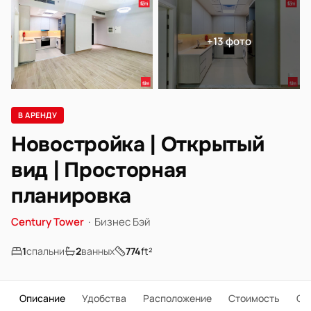
+13 фото
В АРЕНДУ
Новостройка | Открытый
вид | Просторная
планировка
Century Tower
·
Бизнес Бэй
1
спальни
2
ванных
774
ft²
Описание
Удобства
Расположение
Стоимость
О 