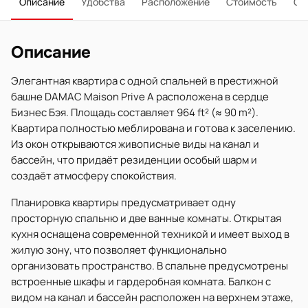
Описание
Удобства
Расположение
Стоимость
О 
Описание
Элегантная квартира с одной спальней в престижной
башне DAMAC Maison Prive A расположена в сердце
Бизнес Бэя. Площадь составляет 964 ft² (≈ 90 m²).
Квартира полностью меблирована и готова к заселению.
Из окон открываются живописные виды на канал и
бассейн, что придаёт резиденции особый шарм и
создаёт атмосферу спокойствия.
Планировка квартиры предусматривает одну
просторную спальню и две ванные комнаты. Открытая
кухня оснащена современной техникой и имеет выход в
жилую зону, что позволяет функционально
организовать пространство. В спальне предусмотрены
встроенные шкафы и гардеробная комната. Балкон с
видом на канал и бассейн расположен на верхнем этаже,