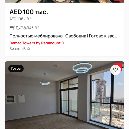
AED 100 тыс.
AED 106 / ft²
1
2
945 ft²
Полностью меблирована | Свободна | Готово к заселению
Damac Towers by Paramount D
Бизнес Бэй
Готов