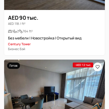
AED 90 тыс.
AED 118 / ft²
1
2
764 ft²
Без мебели | Новостройка | Открытый вид
Century Tower
Бизнес Бэй
−AED 12 тыс.
Готов