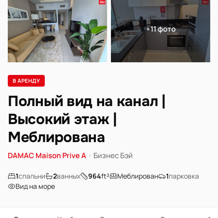
+11 фото
В АРЕНДУ
Полный вид на канал |
Высокий этаж |
Меблирована
DAMAC Maison Prive A
·
Бизнес Бэй
1
спальни
2
ванных
964
ft²
Меблирован
1
парковка
Вид на море