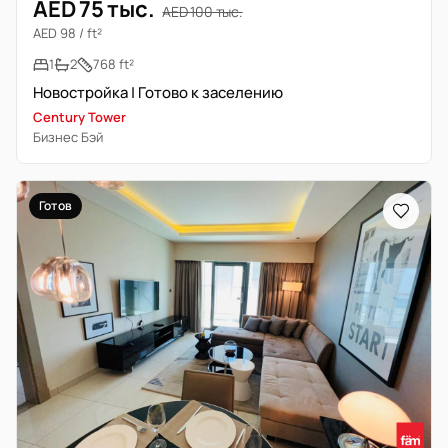
AED 75 тыс.
AED 100 тыс.
AED 98 / ft²
1
2
768 ft²
Новостройка | Готово к заселению
Century Tower
Бизнес Бэй
Готов