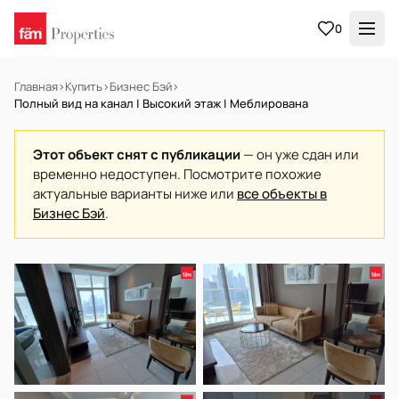
0
Главная
›
Купить
›
Бизнес Бэй
›
Полный вид на канал | Высокий этаж | Меблирована
Этот объект снят с публикации
— он уже сдан или
временно недоступен. Посмотрите похожие
актуальные варианты ниже или
все объекты в
Бизнес Бэй
.
В АРЕНДУ
Готов к заселению