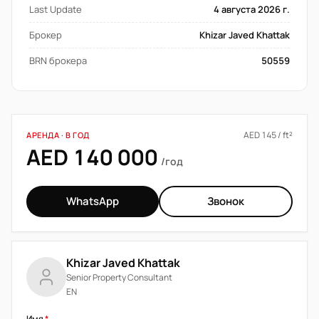
Last Update
4 августа 2026 г.
Брокер
Khizar Javed Khattak
BRN брокера
50559
AED 145 / ft²
АРЕНДА · В ГОД
AED 140 000
/год
WhatsApp
Звонок
Khizar Javed Khattak
Senior Property Consultant
EN
Имя
*