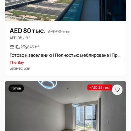
AED 80 тыс.
AED 90 тыс.
AED 95 / ft²
1
2
843 ft²
Готово к заселению | Полностью меблирована | Прайм локация
The Bay
Бизнес Бэй
−AED 25 тыс.
Готов