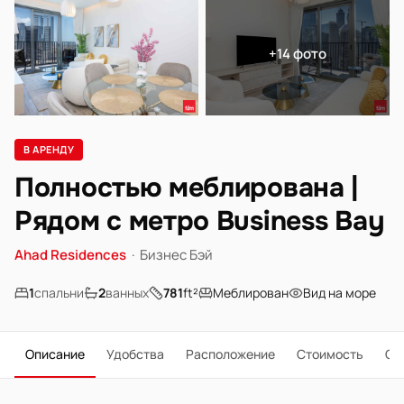
+14 фото
В АРЕНДУ
Полностью меблирована |
Рядом с метро Business Bay
Ahad Residences
·
Бизнес Бэй
1
спальни
2
ванных
781
ft²
Меблирован
Вид на море
Описание
Удобства
Расположение
Стоимость
О 