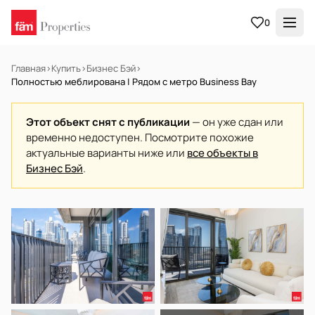
0
Главная
›
Купить
›
Бизнес Бэй
›
Полностью меблирована | Рядом с метро Business Bay
Этот объект снят с публикации
— он уже сдан или
временно недоступен. Посмотрите похожие
актуальные варианты ниже или
все объекты в
Бизнес Бэй
.
В АРЕНДУ
Готов к заселению