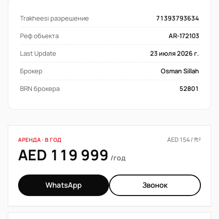
Trakheesi разрешение
71393793634
Реф объекта
AR-172103
Last Update
23 июля 2026 г.
Брокер
Osman Sillah
BRN брокера
52801
AED 154 / ft²
АРЕНДА · В ГОД
AED 119 999
/год
WhatsApp
Звонок