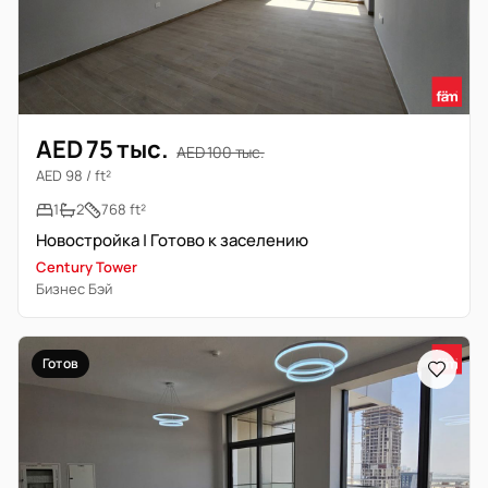
AED 75 тыс.
AED 100 тыс.
AED 98 / ft²
1
2
768 ft²
Новостройка | Готово к заселению
Century Tower
Бизнес Бэй
Готов