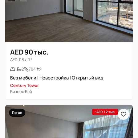
AED 90 тыс.
AED 118 / ft²
1
2
764 ft²
Без мебели | Новостройка | Открытый вид
Century Tower
Бизнес Бэй
−AED 12 тыс.
Готов