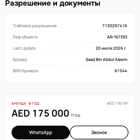
Разрешение и документы
Trakheesi разрешение
7130297416
Реф объекта
AR-167393
Last Update
20 июля 2026 г.
Брокер
Saad Bin Abdul Aleem
BRN брокера
61544
AED 116 / ft²
АРЕНДА · В ГОД
AED 175 000
/год
WhatsApp
Звонок