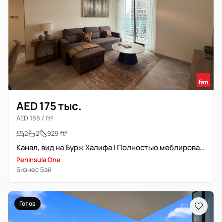
AED 175 тыс.
AED 188 / ft²
2
2
929 ft²
Канал, вид на Бурж Халифа | Полностью меблирована | Угловая планировка
Peninsula One
Бизнес Бэй
Готов