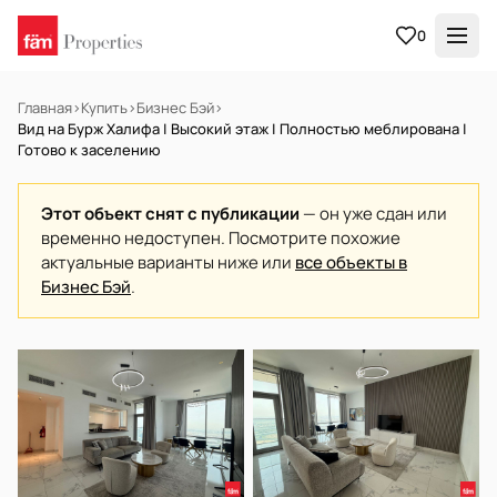
0
Главная
›
Купить
›
Бизнес Бэй
›
Вид на Бурж Халифа | Высокий этаж | Полностью меблирована |
Готово к заселению
Этот объект снят с публикации
— он уже сдан или
временно недоступен. Посмотрите похожие
актуальные варианты ниже или
все объекты в
Бизнес Бэй
.
В АРЕНДУ
Готов к заселению