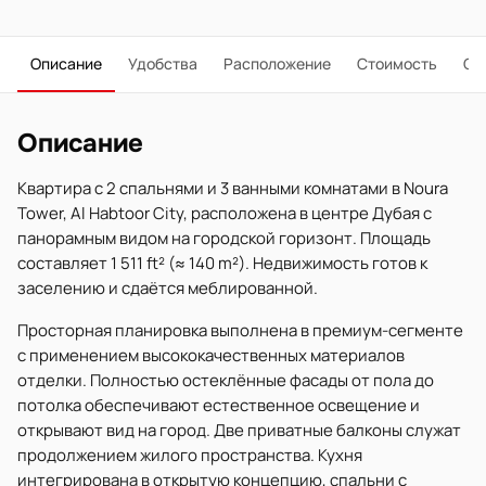
Описание
Удобства
Расположение
Стоимость
О 
Описание
Квартира с 2 спальнями и 3 ванными комнатами в Noura
Tower, Al Habtoor City, расположена в центре Дубая с
панорамным видом на городской горизонт. Площадь
составляет 1 511 ft² (≈ 140 m²). Недвижимость готов к
заселению и сдаётся меблированной.
Просторная планировка выполнена в премиум-сегменте
с применением высококачественных материалов
отделки. Полностью остеклённые фасады от пола до
потолка обеспечивают естественное освещение и
открывают вид на город. Две приватные балконы служат
продолжением жилого пространства. Кухня
интегрирована в открытую концепцию, спальни с