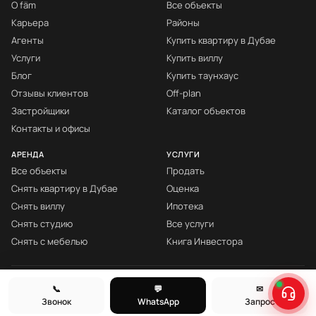
О fäm
Все объекты
Карьера
Районы
Агенты
Купить квартиру в Дубае
Услуги
Купить виллу
Блог
Купить таунхаус
Отзывы клиентов
Off-plan
Застройщики
Каталог объектов
Контакты и офисы
АРЕНДА
УСЛУГИ
Все объекты
Продать
Снять квартиру в Дубае
Оценка
Снять виллу
Ипотека
Снять студию
Все услуги
Снять с мебелью
Книга Инвестора
© fäm Properties™ · ORN 1858 · С 2008
📞
💬
✉
Звонок
WhatsApp
Запрос