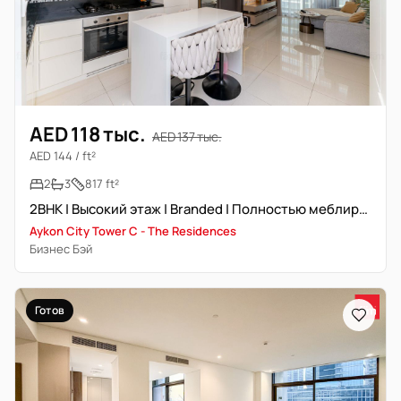
AED 118 тыс.
AED 137 тыс.
AED 144 / ft²
2
3
817 ft²
2BHK | Высокий этаж | Branded | Полностью меблирована | Office
Aykon City Tower C - The Residences
Бизнес Бэй
Готов