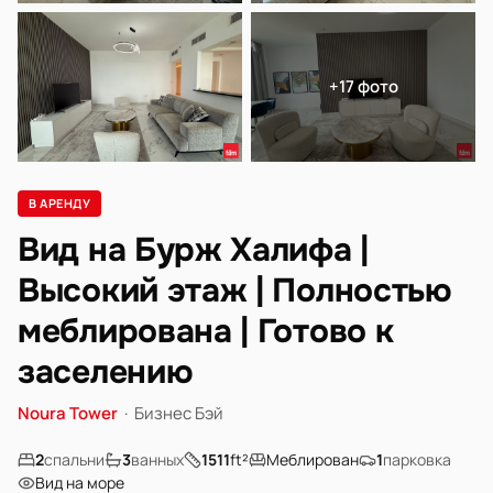
+17 фото
В АРЕНДУ
Вид на Бурж Халифа |
Высокий этаж | Полностью
меблирована | Готово к
заселению
Noura Tower
·
Бизнес Бэй
2
спальни
3
ванных
1511
ft²
Меблирован
1
парковка
Вид на море