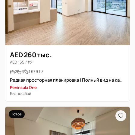
AED 260 тыс.
AED 155 / ft²
2
3
1 679 ft²
Редкая просторная планировка | Полный вид на канал | Готово к заселению
Peninsula One
Бизнес Бэй
Готов