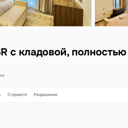
R с кладовой, полность
ка
ь
О проекте
Разрешение