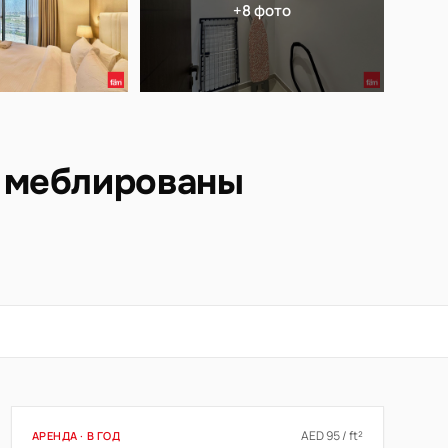
+8 фото
ю меблированы
AED 95 / ft²
АРЕНДА · В ГОД