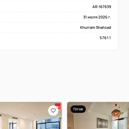
AR-167639
31 июля 2026 г.
Khurram Shahzad
57611
Готов