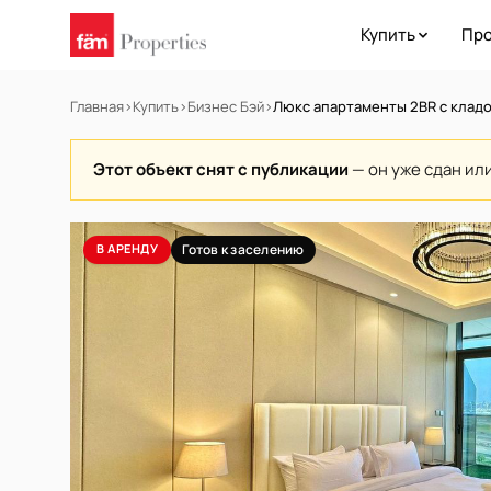
Купить
Про
Главная
›
Купить
›
Бизнес Бэй
›
Люкс апартаменты 2BR с клад
Этот объект снят с публикации
— он уже сдан ил
В АРЕНДУ
Готов к заселению