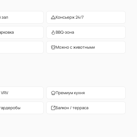
 зал
Консьерж 24/7
арковка
BBQ-зона
Можно с животными
 VRV
Премиум кухня
гардеробы
Балкон / терраса