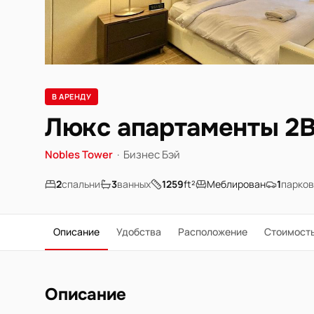
В АРЕНДУ
Люкс апартаменты 2B
Nobles Tower
·
Бизнес Бэй
2
спальни
3
ванных
1259
ft²
Меблирован
1
парков
Описание
Удобства
Расположение
Стоимост
Описание