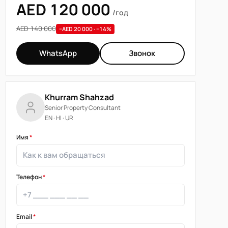
AED 120 000
/год
AED 140 000
−AED 20 000 · −14%
WhatsApp
Звонок
Khurram Shahzad
Senior Property Consultant
EN · HI · UR
Имя
*
Телефон
*
Email
*