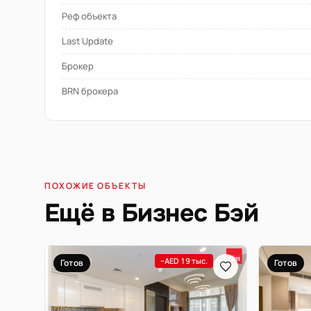
Реф объекта
Last Update
Брокер
BRN брокера
ПОХОЖИЕ ОБЪЕКТЫ
Ещё в Бизнес Бэй
−AED 19 тыс.
Готов
Готов