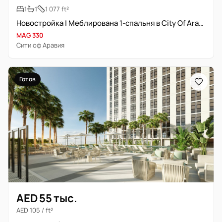
1
1
1 077 ft²
Новостройка | Меблирована 1-спальня в City Of Arabia
MAG 330
Сити оф Аравия
Готов
AED 55 тыс.
AED 105 / ft²