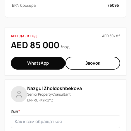
BRN брокера
76095
AED 59 / ft²
АРЕНДА · В ГОД
AED 85 000
/год
WhatsApp
Звонок
Nazgul Zholdoshbekova
Senior Property Consultant
EN · RU · KYRGYZ
Имя
*