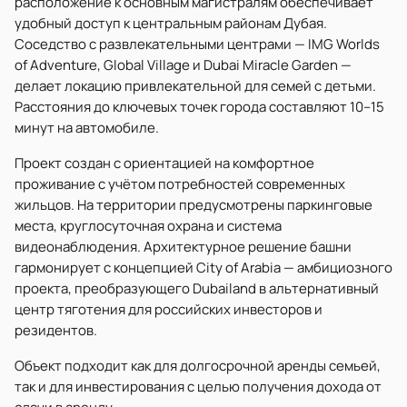
расположение к основным магистралям обеспечивает
удобный доступ к центральным районам Дубая.
Соседство с развлекательными центрами — IMG Worlds
of Adventure, Global Village и Dubai Miracle Garden —
делает локацию привлекательной для семей с детьми.
Расстояния до ключевых точек города составляют 10–15
минут на автомобиле.
Проект создан с ориентацией на комфортное
проживание с учётом потребностей современных
жильцов. На территории предусмотрены паркинговые
места, круглосуточная охрана и система
видеонаблюдения. Архитектурное решение башни
гармонирует с концепцией City of Arabia — амбициозного
проекта, преобразующего Dubailand в альтернативный
центр тяготения для российских инвесторов и
резидентов.
Объект подходит как для долгосрочной аренды семьей,
так и для инвестирования с целью получения дохода от