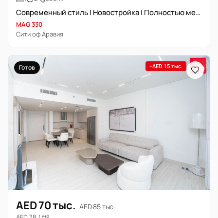
Современный стиль | Новостройка | Полностью меблирована
MAG 330
Сити оф Аравия
−AED 15 тыс.
Готов
AED 70 тыс.
AED 85 тыс.
AED 78 / ft²