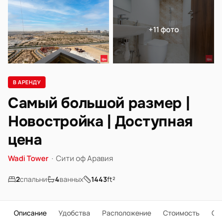
+11 фото
В АРЕНДУ
Самый большой размер |
Новостройка | Доступная
цена
Wadi Tower
·
Сити оф Аравия
2
спальни
4
ванных
1443
ft²
Описание
Удобства
Расположение
Стоимость
О 