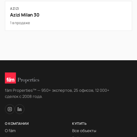
AZIZI
Azizi Milan 30
1 в продаже
fäm Properties™ — 950+ экспертов, 25 офисов, 12 000+
сделок с 2008 года.
О КОМПАНИИ
КУПИТЬ
О fäm
Все объекты