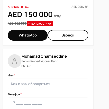
AED 208 / ft²
АРЕНДА · В ГОД
AED 150 000
/год
AED 162 000
−AED 12 000 · −7%
WhatsApp
Звонок
Mohamad Chamseddine
Senior Property Consultant
EN · AR
Имя
*
Телефон
*