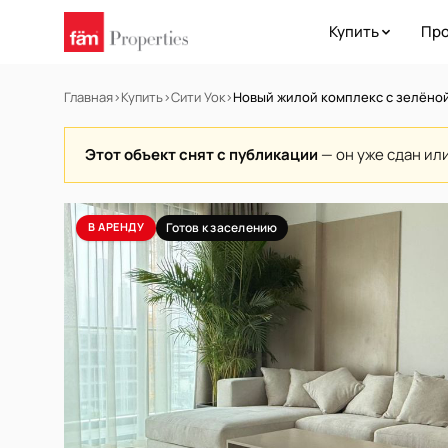
Купить
Про
Главная
›
Купить
›
Сити Уок
›
Новый жилой комплекс с зелёно
Этот объект снят с публикации
— он уже сдан ил
В АРЕНДУ
Готов к заселению