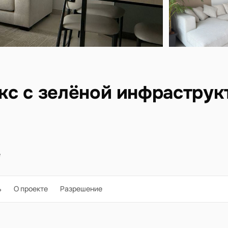
с с зелёной инфраструк
е
ь
О проекте
Разрешение