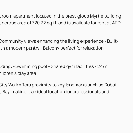
edroom apartment located in the prestigious Myrtle building
enerous area of 720.32 sq.ft. and is available for rent at AED
 Community views enhancing the living experience - Built-
h a modern pantry - Balcony perfect for relaxation -
uding: - Swimming pool - Shared gym facilities - 24/7
ildren s play area
ity Walk offers proximity to key landmarks such as Dubai
ay, making it an ideal location for professionals and