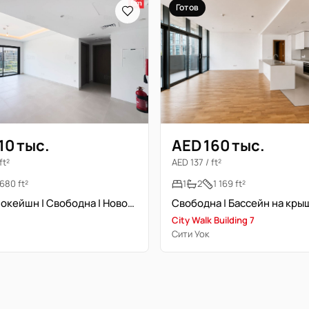
Готов
AED 160 тыс.
10 тыс.
AED 137 / ft²
ft²
1
2
1 169 ft²
680 ft²
Прайм локейшн | Свободна | Новостройка
City Walk Building 7
Сити Уок