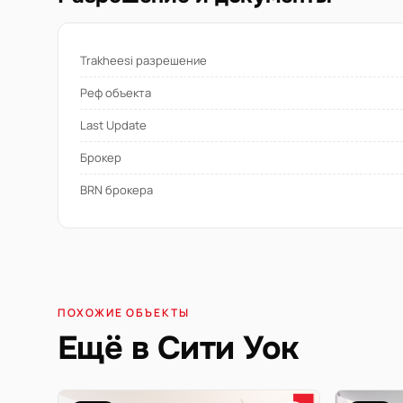
Trakheesi разрешение
Реф объекта
Last Update
Брокер
BRN брокера
ПОХОЖИЕ ОБЪЕКТЫ
Ещё в Сити Уок