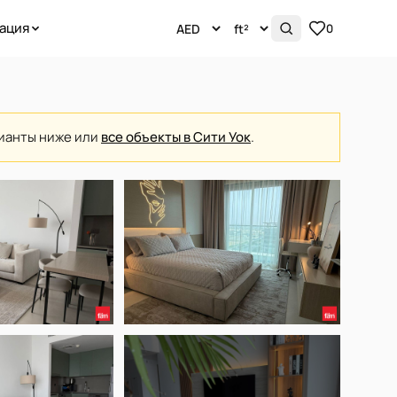
ация
0
рианты ниже или
все объекты в Сити Уок
.