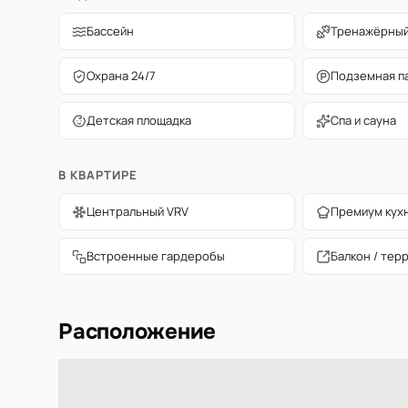
Бассейн
Тренажёрный
Охрана 24/7
Подземная п
Детская площадка
Спа и сауна
В КВАРТИРЕ
Центральный VRV
Премиум кух
Встроенные гардеробы
Балкон / тер
Расположение