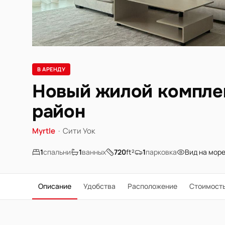
В АРЕНДУ
Новый жилой комплек
район
Myrtle
·
Сити Уок
1
спальни
1
ванных
720
ft²
1
парковка
Вид на мор
Описание
Удобства
Расположение
Стоимост