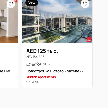
Готов
AED 125 тыс.
AED 184 / ft²
1
1
679 ft²
Свободна | Бассейн на крыше | Без мебели
Новостройка | Готово к заселению | Вид на Бурж Халифа
Viridian Apartments
Сити Уок