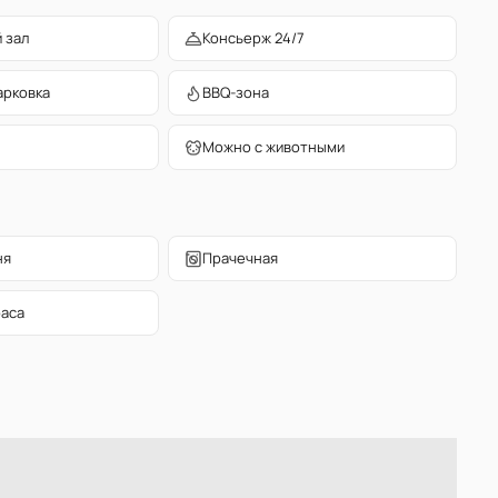
 зал
Консьерж 24/7
арковка
BBQ-зона
Можно с животными
ня
Прачечная
раса