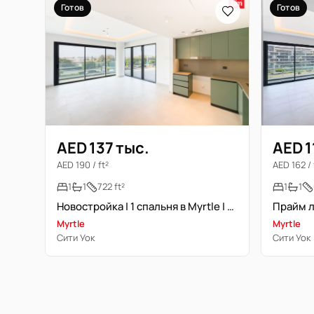
Готов
Готов
AED 137 тыс.
AED 1
AED 190 / ft²
AED 162 / 
1
1
722 ft²
1
1
Новостройка | 1 спальня в Myrtle | Готово к заселению
Myrtle
Myrtle
Сити Уок
Сити Уок