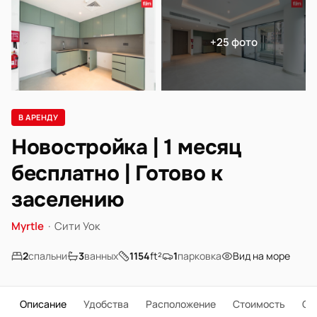
+25 фото
В АРЕНДУ
Новостройка | 1 месяц
бесплатно | Готово к
заселению
Myrtle
·
Сити Уок
2
спальни
3
ванных
1154
ft²
1
парковка
Вид на море
Описание
Удобства
Расположение
Стоимость
О 