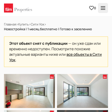
0
Главная
›
Купить
›
Сити Уок
›
Новостройка | 1 месяц бесплатно | Готово к заселению
Этот объект снят с публикации
— он уже сдан или
временно недоступен. Посмотрите похожие
актуальные варианты ниже или
все объекты в Сити
Уок
.
В АРЕНДУ
Готов к заселению