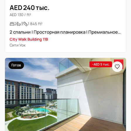
AED 240 тыс.
AED 130 / ft²
2
3
1 845 ft²
2 спальни | Просторная планировка | Премиальное расположение
City Walk Building 11B
Сити Уок
−AED 5 тыс.
Готов