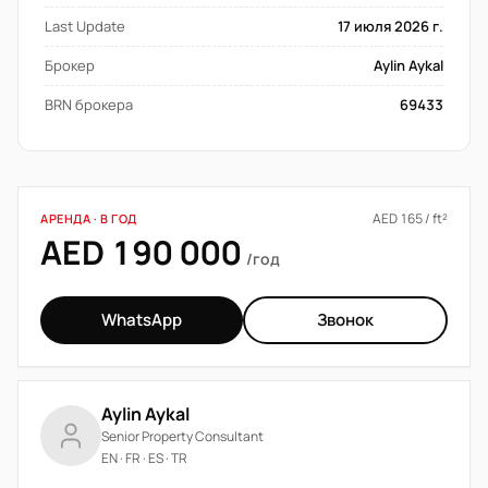
Last Update
17 июля 2026 г.
Брокер
Aylin Aykal
BRN брокера
69433
AED 165 / ft²
АРЕНДА · В ГОД
AED 190 000
/год
WhatsApp
Звонок
Aylin Aykal
Senior Property Consultant
EN · FR · ES · TR