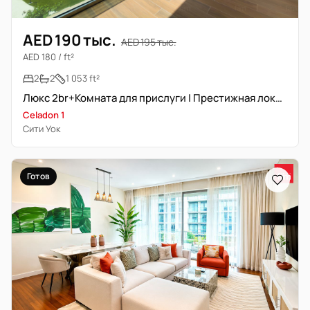
AED 190 тыс.
AED 195 тыс.
AED 180 / ft²
2
2
1 053 ft²
Люкс 2br+Комната для прислуги | Престижная локация | Свободна
Celadon 1
Сити Уок
Готов