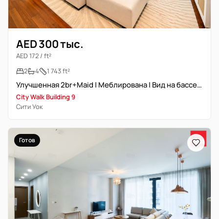
AED 300 тыс.
AED 172 / ft²
2
4
1 743 ft²
Улучшенная 2br+Maid | Меблирована | Вид на бассейн | Свободна
City Walk Building 9
Сити Уок
Готов