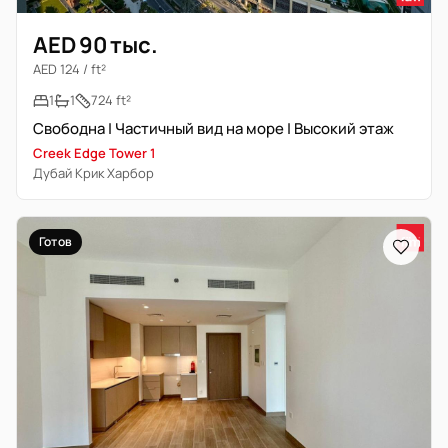
AED 90 тыс.
AED 124 / ft²
1
1
724 ft²
Свободна | Частичный вид на море | Высокий этаж
Creek Edge Tower 1
Дубай Крик Харбор
Готов