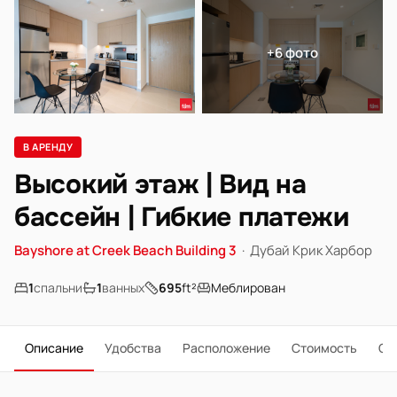
+6 фото
В АРЕНДУ
Высокий этаж | Вид на
бассейн | Гибкие платежи
Bayshore at Creek Beach Building 3
·
Дубай Крик Харбор
1
спальни
1
ванных
695
ft²
Меблирован
Описание
Удобства
Расположение
Стоимость
О 