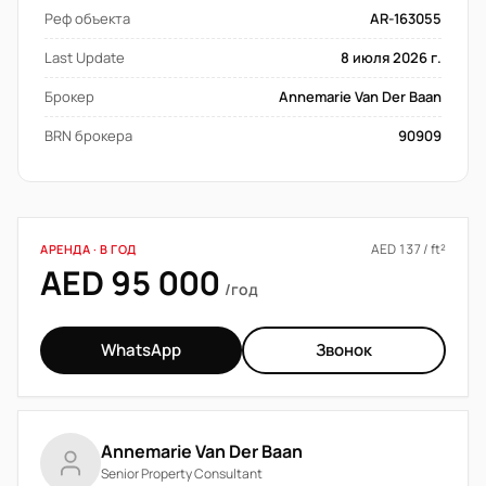
Реф объекта
AR-163055
Last Update
8 июля 2026 г.
Брокер
Annemarie Van Der Baan
BRN брокера
90909
AED 137 / ft²
АРЕНДА · В ГОД
AED 95 000
/год
WhatsApp
Звонок
Annemarie Van Der Baan
Senior Property Consultant