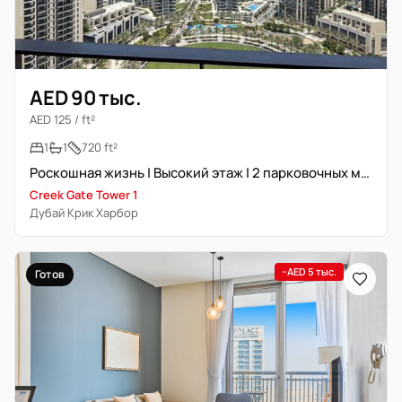
AED 90 тыс.
AED 125 / ft²
1
1
720 ft²
Роскошная жизнь | Высокий этаж | 2 парковочных места
Creek Gate Tower 1
Дубай Крик Харбор
−AED 5 тыс.
Готов