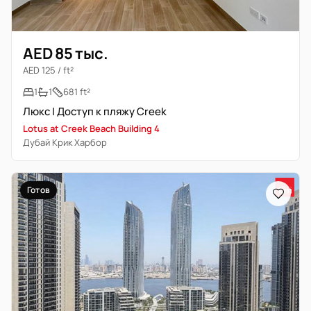
AED 85 тыс.
AED 125 / ft²
1
1
681 ft²
Люкс | Доступ к пляжу Creek
Lotus at Creek Beach Building 4
Дубай Крик Харбор
Готов