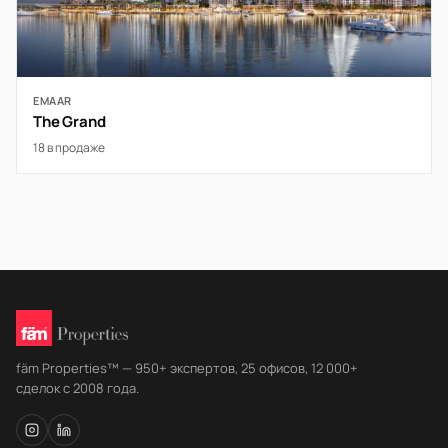
EMAAR
The Grand
18 в продаже
fäm Properties™ — 950+ экспертов, 25 офисов, 12 000+
сделок с 2008 года.