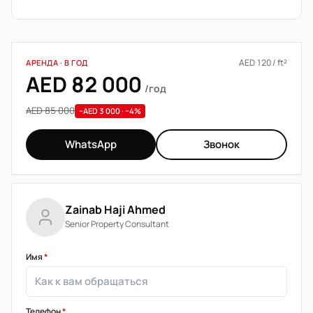
AED 120 / ft²
АРЕНДА · В ГОД
AED 82 000
/год
AED 85 000
−AED 3 000 · −4%
WhatsApp
Звонок
Zainab Haji Ahmed
Senior Property Consultant
Имя
*
Телефон
*