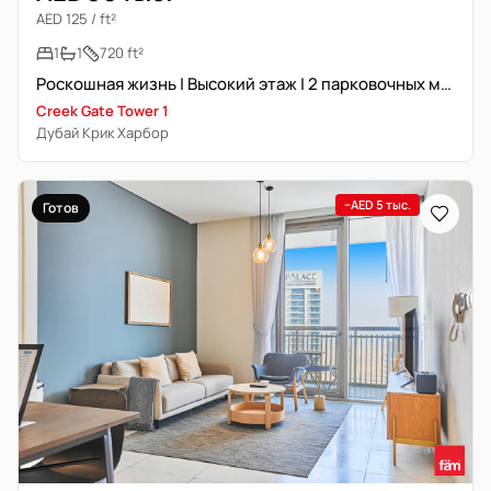
AED 125 / ft²
1
1
720 ft²
Роскошная жизнь | Высокий этаж | 2 парковочных места
Creek Gate Tower 1
Дубай Крик Харбор
−AED 5 тыс.
Готов