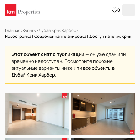
0
Главная
›
Купить
›
Дубай Крик Харбор
›
Новостройка | Современная планировка | Доступ на пляж Крик
Этот объект снят с публикации
— он уже сдан или
временно недоступен. Посмотрите похожие
актуальные варианты ниже или
все объекты в
Дубай Крик Харбор
.
В АРЕНДУ
Готов к заселению