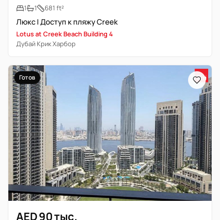
1
1
681 ft²
Люкс | Доступ к пляжу Creek
Lotus at Creek Beach Building 4
Дубай Крик Харбор
Готов
AED 90 тыс.