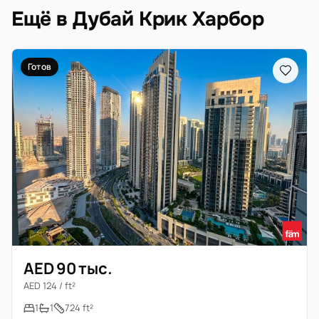
Ещё в Дубай Крик Харбор
Готов
AED 90 тыс.
AED 124 / ft²
1
1
724 ft²