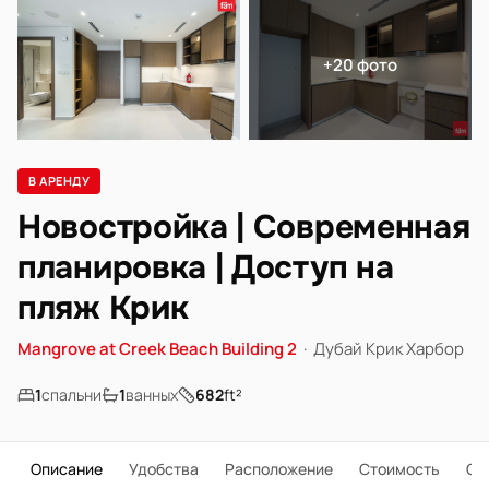
+20 фото
В АРЕНДУ
Новостройка | Современная
планировка | Доступ на
пляж Крик
Mangrove at Creek Beach Building 2
·
Дубай Крик Харбор
1
спальни
1
ванных
682
ft²
Описание
Удобства
Расположение
Стоимость
О 