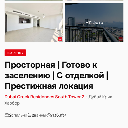
+11 фото
В АРЕНДУ
Просторная | Готово к
заселению | С отделкой |
Престижная локация
Dubai Creek Residences South Tower 2
·
Дубай Крик
Харбор
2
спальни
2
ванных
1363
ft²