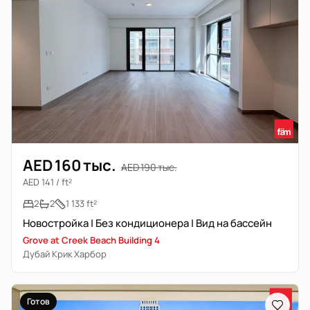
AED 160 тыс.
AED 190 тыс.
AED 141 / ft²
2
2
1 133 ft²
Новостройка | Без кондиционера | Вид на бассейн
Grove at Creek Beach Building 4
Дубай Крик Харбор
Готов