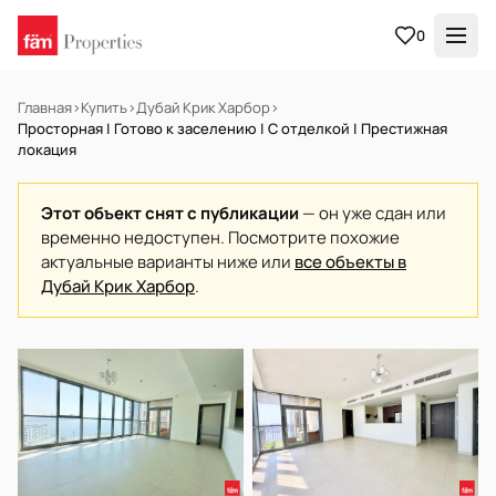
0
Главная
›
Купить
›
Дубай Крик Харбор
›
Просторная | Готово к заселению | С отделкой | Престижная
локация
Этот объект снят с публикации
— он уже сдан или
временно недоступен. Посмотрите похожие
актуальные варианты ниже или
все объекты в
Дубай Крик Харбор
.
В АРЕНДУ
Готов к заселению