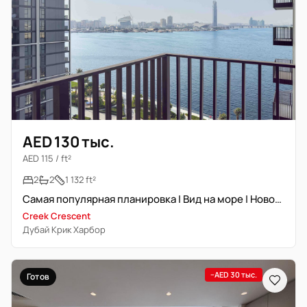
AED 130 тыс.
AED 115 / ft²
2
2
1 132 ft²
Самая популярная планировка | Вид на море | Новостройка
Creek Crescent
Дубай Крик Харбор
−AED 30 тыс.
Готов