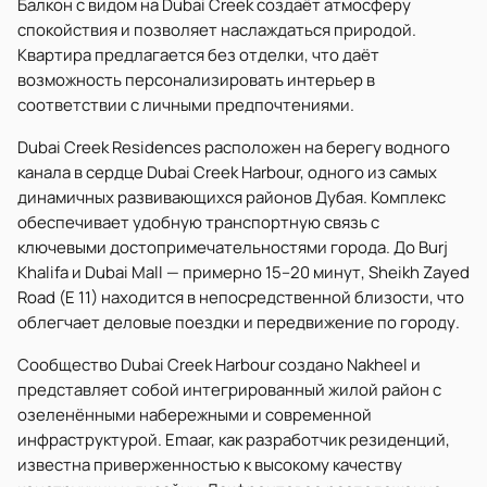
Балкон с видом на Dubai Creek создаёт атмосферу
спокойствия и позволяет наслаждаться природой.
Квартира предлагается без отделки, что даёт
возможность персонализировать интерьер в
соответствии с личными предпочтениями.
Dubai Creek Residences расположен на берегу водного
канала в сердце Dubai Creek Harbour, одного из самых
динамичных развивающихся районов Дубая. Комплекс
обеспечивает удобную транспортную связь с
ключевыми достопримечательностями города. До Burj
Khalifa и Dubai Mall — примерно 15–20 минут, Sheikh Zayed
Road (E 11) находится в непосредственной близости, что
облегчает деловые поездки и передвижение по городу.
Сообщество Dubai Creek Harbour создано Nakheel и
представляет собой интегрированный жилой район с
озеленёнными набережными и современной
инфраструктурой. Emaar, как разработчик резиденций,
известна приверженностью к высокому качеству