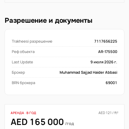
Разрешение и документы
Trakheesi разрешение
7117656225
Реф объекта
AR-175500
Last Update
9 июля 2026 г.
Брокер
Muhammad Sajjad Haider Abbasi
BRN брокера
69001
AED 121 / ft²
АРЕНДА · В ГОД
AED 165 000
/год