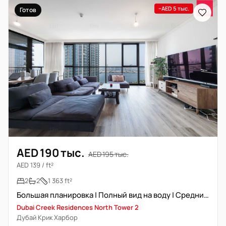
−AED 5 тыс.
Готов
AED 190 тыс.
AED 195 тыс.
AED 139 / ft²
2
2
1 363 ft²
Большая планировка | Полный вид на воду | Средний этаж
Dubai Creek Residences North Tower 2
Дубай Крик Харбор