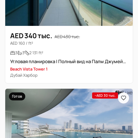
AED 340 тыс.
AED 430 тыс.
AED 160 / ft²
3
3
2 131 ft²
Угловая планировка | Полный вид на Палм Джумейра
Beach Vista Tower 1
Дубай Харбор
−AED 30 тыс.
Готов