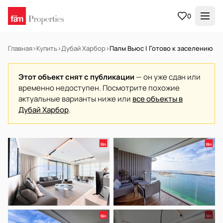
0
Главная
›
Купить
›
Дубай Харбор
›
Палм Вьюс | Готово к заселению
Этот объект снят с публикации
— он уже сдан или
временно недоступен. Посмотрите похожие
актуальные варианты ниже или
все объекты в
Дубай Харбор
.
В АРЕНДУ
Готов к заселению