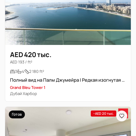
AED 420 тыс.
AED 193 / ft²
3
4
2 180 ft²
Полный вид на Палм Джумейра | Редкая изогнутая терраса | Новостройка
Grand Bleu Tower 1
Дубай Харбор
−AED 20 тыс.
Готов