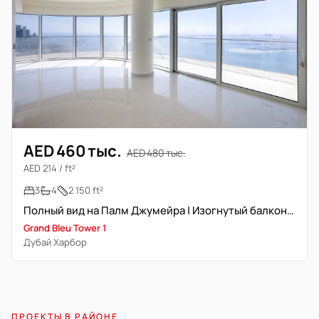
AED 460 тыс.
AED 480 тыс.
AED 214 / ft²
3
4
2 150 ft²
Полный вид на Палм Джумейра | Изогнутый балкон | Grand Bleu
Grand Bleu Tower 1
Дубай Харбор
ПРОЕКТЫ В РАЙОНЕ