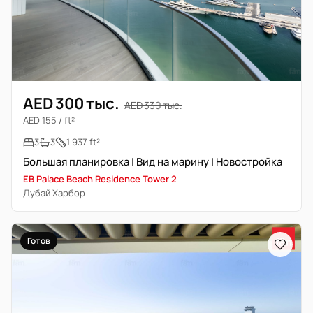
AED 300 тыс.
AED 330 тыс.
AED 155 / ft²
3
3
1 937 ft²
Большая планировка | Вид на марину | Новостройка
EB Palace Beach Residence Tower 2
Дубай Харбор
Готов