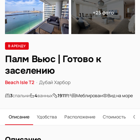
+25 фото
В АРЕНДУ
Палм Вьюс | Готово к
заселению
Beach Isle T2
·
Дубай Харбор
3
спальни
4
ванных
1911
ft²
Меблирован
Вид на море
Описание
Удобства
Расположение
Стоимость
О 
Описание