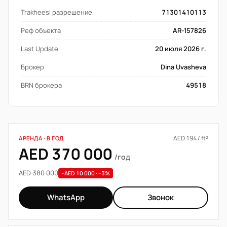
Trakheesi разрешение
71301410113
Реф объекта
AR-157826
Last Update
20 июля 2026 г.
Брокер
Dina Uvasheva
BRN брокера
49518
AED 194 / ft²
АРЕНДА · В ГОД
AED 370 000
/год
AED 380 000
−AED 10 000 · −3%
WhatsApp
Звонок