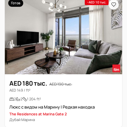
−AED 10 тыс.
Готов
AED 180 тыс.
AED 190 тыс.
AED 149 / ft²
2
2
1 204 ft²
Люкс с видом на Марину | Редкая находка
The Residences at Marina Gate 2
Дубай Марина