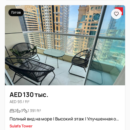
Готов
AED 130 тыс.
AED 93 / ft²
2
3
1 391 ft²
Полный вид на море | Высокий этаж | Улучшенная отделка
Sulafa Tower