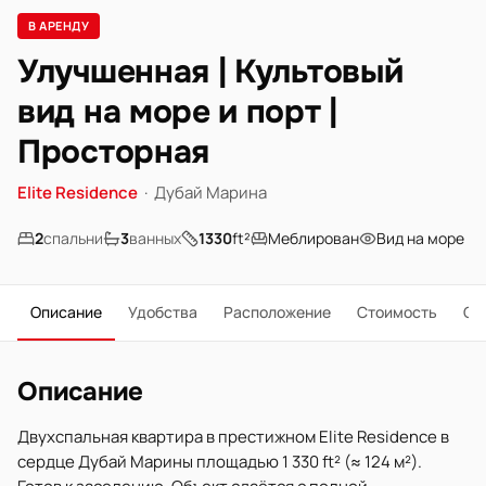
В АРЕНДУ
Улучшенная | Культовый
вид на море и порт |
Просторная
Elite Residence
·
Дубай Марина
2
спальни
3
ванных
1330
ft²
Меблирован
Вид на море
Описание
Удобства
Расположение
Стоимость
О 
Описание
Двухспальная квартира в престижном Elite Residence в
сердце Дубай Марины площадью 1 330 ft² (≈ 124 м²).