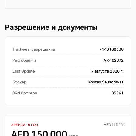
Разрешение и документы
Trakheesi разрешение
7148108330
Реф объекта
AR-162872
Last Update
7 августа 2026 г.
Брокер
Kostas Sausdravas
BRN брокера
85841
AED 113 / ft²
АРЕНДА · В ГОД
AED 150 000
/год