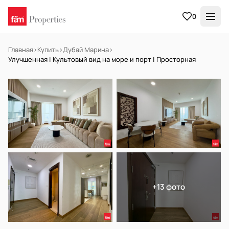
0
Главная
›
Купить
›
Дубай Марина
›
Улучшенная | Культовый вид на море и порт | Просторная
В АРЕНДУ
Готов к заселению
+13 фото