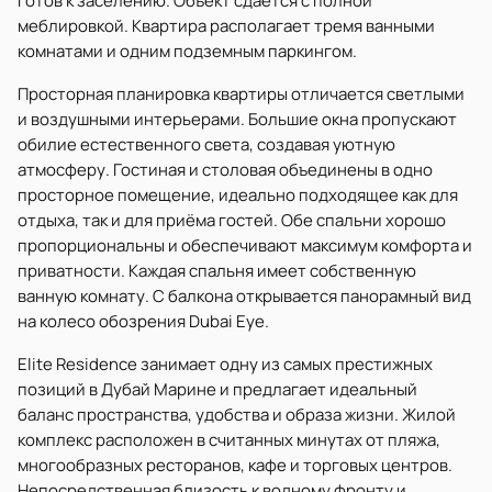
Готов к заселению. Объект сдаётся с полной
меблировкой. Квартира располагает тремя ванными
комнатами и одним подземным паркингом.
Просторная планировка квартиры отличается светлыми
и воздушными интерьерами. Большие окна пропускают
обилие естественного света, создавая уютную
атмосферу. Гостиная и столовая объединены в одно
просторное помещение, идеально подходящее как для
отдыха, так и для приёма гостей. Обе спальни хорошо
пропорциональны и обеспечивают максимум комфорта и
приватности. Каждая спальня имеет собственную
ванную комнату. С балкона открывается панорамный вид
на колесо обозрения Dubai Eye.
Elite Residence занимает одну из самых престижных
позиций в Дубай Марине и предлагает идеальный
баланс пространства, удобства и образа жизни. Жилой
комплекс расположен в считанных минутах от пляжа,
многообразных ресторанов, кафе и торговых центров.
Непосредственная близость к водному фронту и