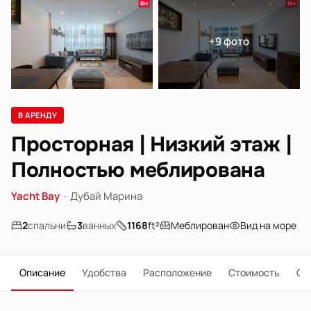
+9 фото
В АРЕНДУ
Просторная | Низкий этаж |
Полностью меблирована
Yacht Bay
·
Дубай Марина
2
спальни
3
ванных
1168
ft²
Меблирован
Вид на море
Описание
Удобства
Расположение
Стоимость
О 