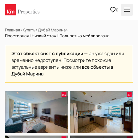
0
Главная
›
Купить
›
Дубай Марина
›
Просторная | Низкий этаж | Полностью меблирована
Этот объект снят с публикации
— он уже сдан или
временно недоступен. Посмотрите похожие
актуальные варианты ниже или
все объекты в
Дубай Марина
.
В АРЕНДУ
Готов к заселению