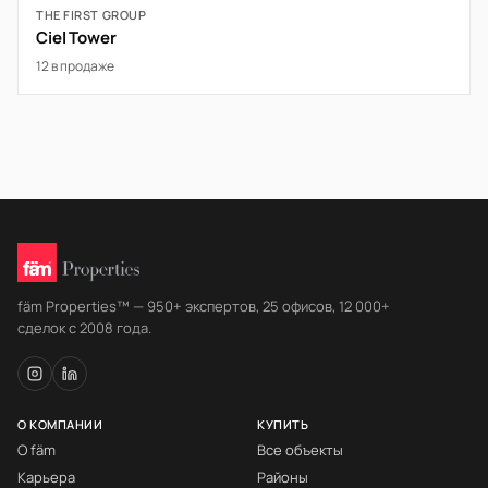
THE FIRST GROUP
Ciel Tower
12 в продаже
fäm Properties™ — 950+ экспертов, 25 офисов, 12 000+
сделок с 2008 года.
О КОМПАНИИ
КУПИТЬ
О fäm
Все объекты
Карьера
Районы