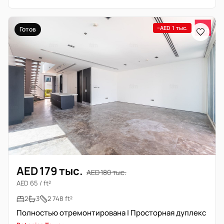
−AED 1 тыс.
Готов
AED 179 тыс.
AED 180 тыс.
AED 65 / ft²
2
3
2 748 ft²
Полностью отремонтирована | Просторная дуплекс