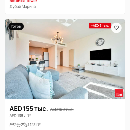
Botanica Tower
Дубай Марина
−AED 5 тыс.
Готов
AED 155 тыс.
AED 160 тыс.
AED 138 / ft²
2
2
1 123 ft²