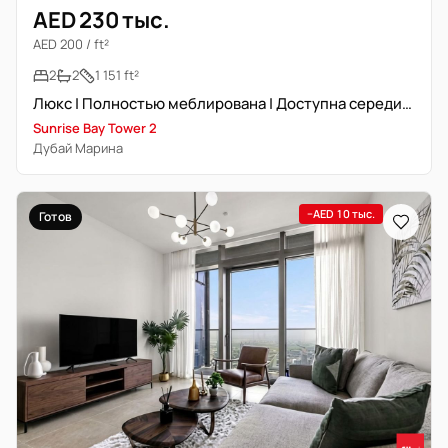
AED 230 тыс.
AED 200 / ft²
2
2
1 151 ft²
Люкс | Полностью меблирована | Доступна середина декабря
Sunrise Bay Tower 2
Дубай Марина
−AED 10 тыс.
Готов