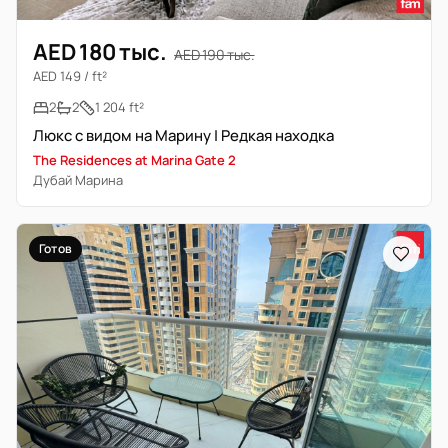
AED 180 тыс.
AED 190 тыс.
AED 149 / ft²
2
2
1 204 ft²
Люкс с видом на Марину | Редкая находка
The Residences at Marina Gate 2
Дубай Марина
Готов