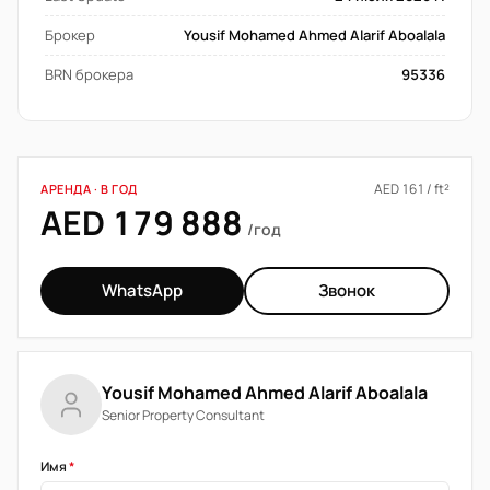
Брокер
Yousif Mohamed Ahmed Alarif Aboalala
BRN брокера
95336
AED 161 / ft²
АРЕНДА · В ГОД
AED 179 888
/год
WhatsApp
Звонок
Yousif Mohamed Ahmed Alarif Aboalala
Senior Property Consultant
Имя
*