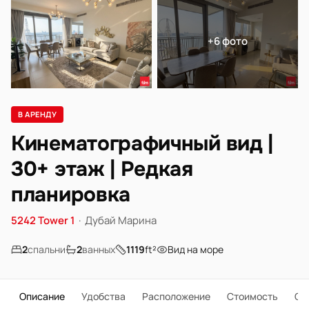
+6 фото
В АРЕНДУ
Кинематографичный вид |
30+ этаж | Редкая
планировка
5242 Tower 1
·
Дубай Марина
2
спальни
2
ванных
1119
ft²
Вид на море
Описание
Удобства
Расположение
Стоимость
О 