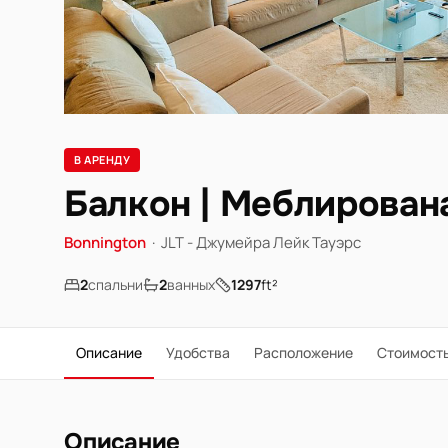
В АРЕНДУ
Балкон | Меблирована
Bonnington
·
JLT - Джумейра Лейк Тауэрс
2
спальни
2
ванных
1297
ft²
Описание
Удобства
Расположение
Стоимост
Описание