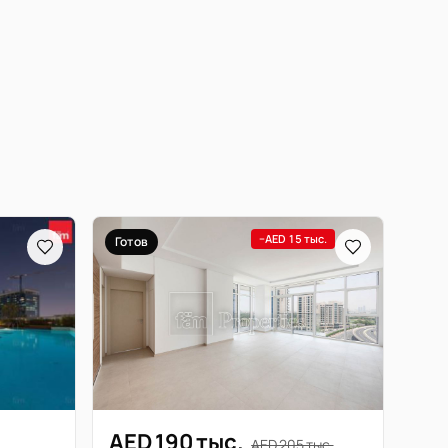
−AED 15 тыс.
Готов
AED 190 тыс.
AED 205 тыс.