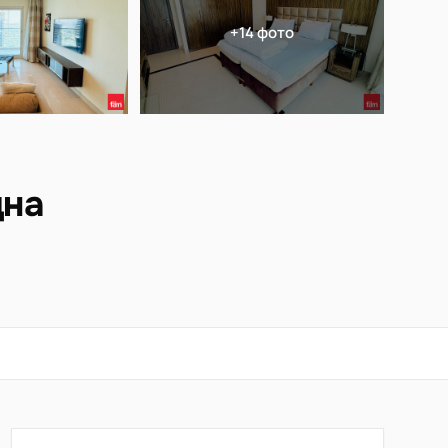
+14 фото
дна