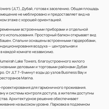
Towers (JLT), Дубай, готова к заселению. Общая площадь
. Помещение не меблировано и предоставляет вид на
оком этаже с хорошей ориентацией.
овременными встроенными приборами и отдельной
ого использования. Просторный балкон открывает вид
х башен. Спальни оснащены встроенными гардеробами,
ондиционирования воздуха — центральная и
 в каждой комнате независимо.
Jumeirah Lake Towers, благоустроенного жилого
основными деловыми и торговыми районами Дубая
о. От JLT 7–9 минут езды до узлов Business Bay и
ресторанов Marina.
-проектирования для гармоничного проживания.
ну и системы контроля доступа, а жителям доступны
обства. Архитектурное решение обеспечивает
живание на высоком уровне. Парковка в подземном