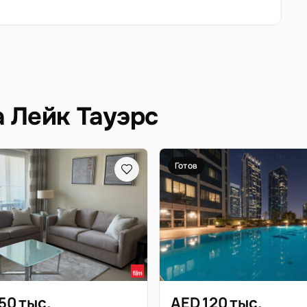
а Лейк Тауэрс
Готов
50 тыс.
AED 120 тыс.