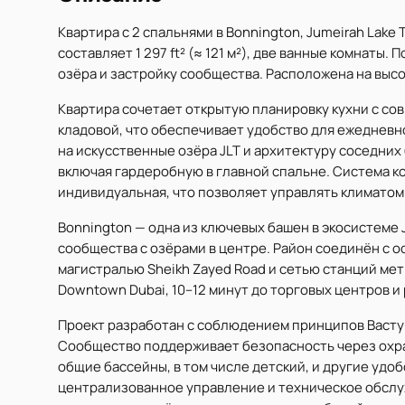
Квартира с 2 спальнями в Bonnington, Jumeirah Lake 
составляет 1 297 ft² (≈ 121 м²), две ванные комнаты
озёра и застройку сообщества. Расположена на выс
Квартира сочетает открытую планировку кухни с с
кладовой, что обеспечивает удобство для ежедневн
на искусственные озёра JLT и архитектуру соседни
включая гардеробную в главной спальне. Система к
индивидуальная, что позволяет управлять климатом
Bonnington — одна из ключевых башен в экосистеме 
сообщества с озёрами в центре. Район соединён с 
магистралью Sheikh Zayed Road и сетью станций метр
Downtown Dubai, 10–12 минут до торговых центров и 
Проект разработан с соблюдением принципов Васту
Сообщество поддерживает безопасность через охра
общие бассейны, в том числе детский, и другие уд
централизованное управление и техническое обслу