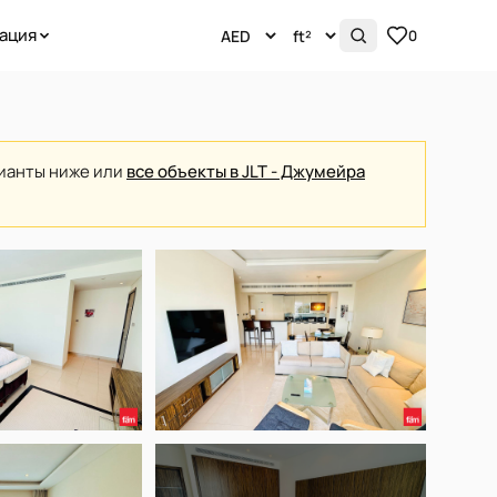
ация
0
рианты ниже или
все объекты в JLT - Джумейра