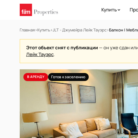
Купить
Про
Главная
›
Купить
›
JLT - Джумейра Лейк Тауэрс
›
Балкон | Мебл
Этот объект снят с публикации
— он уже сдан ил
Лейк Тауэрс
.
В АРЕНДУ
Готов к заселению