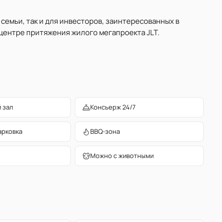
семьи, так и для инвесторов, заинтересованных в
центре притяжения жилого мегапроекта JLT.
 зал
Консьерж 24/7
арковка
BBQ-зона
Можно с животными