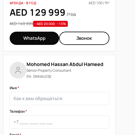
AED 100 / ft²
АРЕНДА · В ГОД
AED 129 999
/год
AED 149 999
−AED 20 000 · −13%
WhatsApp
Звонок
Mohomed Hassan Abdul Hameed
Senior Property Consultant
EN · SINHALESE
Имя
*
Телефон
*
Email
*