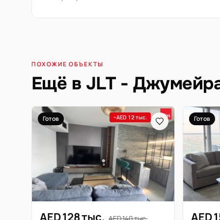
ПОХОЖИЕ ОБЪЕКТЫ
Ещё в JLT - Джумейр
−AED 12 тыс.
Готов
Готов
AED 128 тыс.
AED 1
AED 140 тыс.